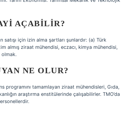
imi. Tarım Ekonomisi. Tarımsal Mekanik ve Teknolojik
AYI AÇABILIR?
 satışı için izin alma şartları şunlardır: (a) Türk
itim almış ziraat mühendisi, eczacı, kimya mühendisi,
i olmak.
UYAN NE OLUR?
isans programını tamamlayan ziraat mühendisleri, Gıda,
nlığın araştırma enstitülerinde çalışabilirler. TMO’da
rsonellerdir.