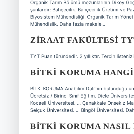
Organik Tarım Bölümü mezunlarının Dikey Geçiş
şunlardır: Bahçecilik. Bahçecilik Üretimi ve Paz
Biyosistem Mühendisliği. Organik Tarım Yönet
Mühendislik. Daha fazla makale…
ZIRAAT FAKÜLTESI TY
TYT Puan türündedir. 2 yıllıktır. Tercih listen
BITKI KORUMA HANGI
BİTKİ KORUMA Anabilim Dalı’nın bulunduğu üni
Ücretsiz / Birinci Sınıf Eğitim. Dicle Üniversit
Kocaeli Üniversitesi. … Çanakkale Onsekiz Mar
Selçuk Üniversitesi. … Bingöl Üniversitesi. D
BITKI KORUMA NASIL