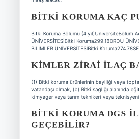
maaş alacak.
BITKI KORUMA KAÇ P
Bitki Koruma Bölümü (4 yıl)ÜniversiteBölü
ÜNİVERSİTESİBitki Koruma299.18ORDU ÜNİV
BİLİMLER ÜNİVERSİTESİBitki Koruma274.78SE
KIMLER ZIRAI ILAÇ B
(1) Bitki koruma ürünlerinin bayiliği veya toptan
vatandaşı olmak, (b) Bitki sağlığı alanında eğ
kimyager veya tarım teknikeri veya teknisyen
BITKI KORUMA DGS I
GEÇEBILIR?