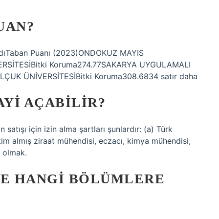
UAN?
m AdıTaban Puanı (2023)ONDOKUZ MAYIS
ERSİTESİBitki Koruma274.77SAKARYA UYGULAMALI
LÇUK ÜNİVERSİTESİBitki Koruma308.6834 satır daha
AYI AÇABILIR?
 satışı için izin alma şartları şunlardır: (a) Türk
itim almış ziraat mühendisi, eczacı, kimya mühendisi,
i olmak.
LE HANGI BÖLÜMLERE