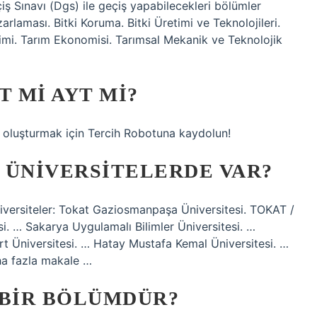
 Sınavı (Dgs) ile geçiş yapabilecekleri bölümler
arlaması. Bitki Koruma. Bitki Üretimi ve Teknolojileri.
imi. Tarım Ekonomisi. Tarımsal Mekanik ve Teknolojik
T MI AYT MI?
izi oluşturmak için Tercih Robotuna kaydolun!
 ÜNIVERSITELERDE VAR?
versiteler: Tokat Gaziosmanpaşa Üniversitesi. TOKAT /
esi. … Sakarya Uygulamalı Bilimler Üniversitesi. …
t Üniversitesi. … Hatay Mustafa Kemal Üniversitesi. …
aha fazla makale …
 BIR BÖLÜMDÜR?