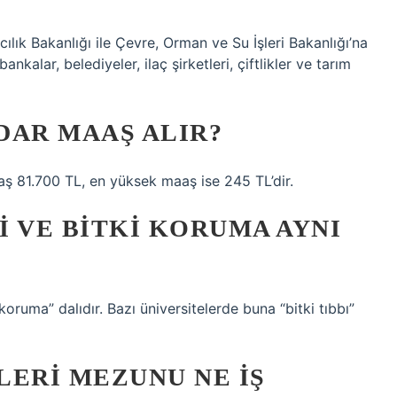
ık Bakanlığı ile Çevre, Orman ve Su İşleri Bakanlığı’na
nkalar, belediyeler, ilaç şirketleri, çiftlikler ve tarım
DAR MAAŞ ALIR?
ş 81.700 TL, en yüksek maaş ise 245 TL’dir.
I VE BITKI KORUMA AYNI
koruma” dalıdır. Bazı üniversitelerde buna “bitki tıbbı”
ILERI MEZUNU NE IŞ