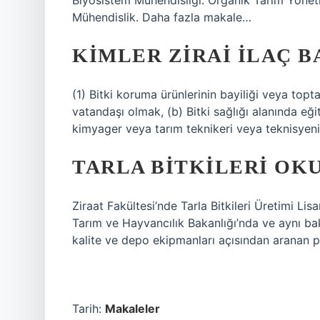
Biyosistem Mühendisliği. Organik Tarım Yönet
Mühendislik. Daha fazla makale…
KIMLER ZIRAI ILAÇ B
(1) Bitki koruma ürünlerinin bayiliği veya toptan
vatandaşı olmak, (b) Bitki sağlığı alanında eğ
kimyager veya tarım teknikeri veya teknisyen
TARLA BITKILERI OK
Ziraat Fakültesi’nde Tarla Bitkileri Üretimi L
Tarım ve Hayvancılık Bakanlığı’nda ve aynı baka
kalite ve depo ekipmanları açısından aranan pe
Tarih:
Makaleler