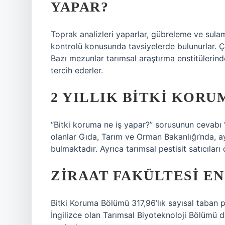
YAPAR?
Toprak analizleri yaparlar, gübreleme ve sulam
kontrolü konusunda tavsiyelerde bulunurlar. Çift
Bazı mezunlar tarımsal araştırma enstitülerinde
tercih ederler.
2 YILLIK BITKI KOR
“Bitki koruma ne iş yapar?” sorusunun cevabı 
olanlar Gıda, Tarım ve Orman Bakanlığı’nda, ay
bulmaktadır. Ayrıca tarımsal pestisit satıcıları 
ZIRAAT FAKÜLTESI EN
Bitki Koruma Bölümü 317,96’lık sayısal taban pua
İngilizce olan Tarımsal Biyoteknoloji Bölümü d