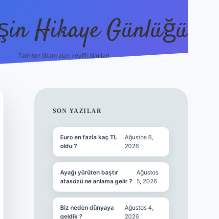
şin Hikaye Günlüğü
Tarihten ilham alan keyifli bilgiler!
https://elexbetgiris.org/
betbox giriş
betexpe
SIDEBAR
SON YAZILAR
Euro en fazla kaç TL
Ağustos 6,
oldu ?
2026
Ayağı yürüten baştır
Ağustos
atasözü ne anlama gelir ?
5, 2026
Biz neden dünyaya
Ağustos 4,
geldik ?
2026