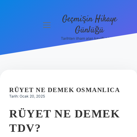
Geçmişin Hikaye
menüyü
Günlüğü
aç
Tarihten ilham alan keyifli bilgiler!
Anasayfa
Gizlilik
Politikası
Yasal Uyarı
RÜYET NE DEMEK OSMANLICA
Hakkımızda
Tarih: Ocak 20, 2025
RÜYET NE DEMEK
TDV?