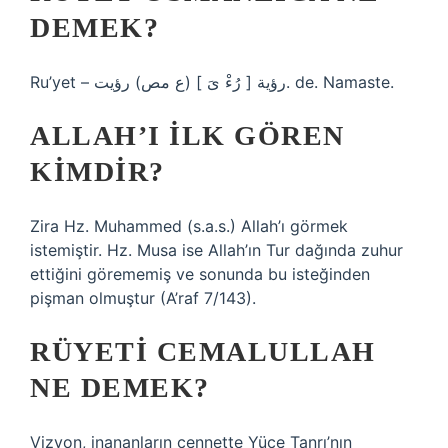
DEMEK?
Ru’yet – رؤیة [ رُءْ یَ ] (ع مص) رؤیت. de. Namaste.
ALLAH’I ILK GÖREN
KIMDIR?
Zira Hz. Muhammed (s.a.s.) Allah’ı görmek
istemiştir. Hz. Musa ise Allah’ın Tur dağında zuhur
ettiğini görememiş ve sonunda bu isteğinden
pişman olmuştur (A’raf 7/143).
RÜYETI CEMALULLAH
NE DEMEK?
Vizyon, inananların cennette Yüce Tanrı’nın