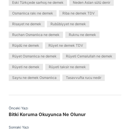
Eski Türkçede sarhoş ne demek
Neden Aslan sütü denir
Osmanlıca rakı ne demek
Riba ne demek TDV
Risayet ne demek
Rubûbiyyet ne demek
Ruchan Osmanlıca ne demek
Ruknu ne demek
Rüşdü ne demek
Rüyet ne demek TDV
Rüyet Osmanlıca ne demek
Rüyeti Cemalullah ne demek
Rüyeti ne demek
Rüyeti taksir ne demek
Sayru ne demek Osmanlıca
Tasavvufta rucu nedir
Önceki Yazı
Bitki Koruma Okuyunca Ne Olunur
Sonraki Yazı