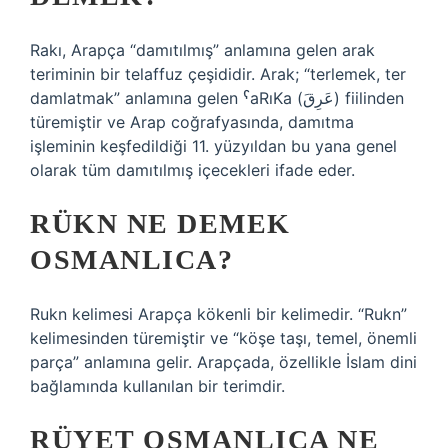
Rakı, Arapça “damıtılmış” anlamına gelen arak
teriminin bir telaffuz çeşididir. Arak; “terlemek, ter
damlatmak” anlamına gelen ˁaRıKa (عَرِقَ) fiilinden
türemiştir ve Arap coğrafyasında, damıtma
işleminin keşfedildiği 11. yüzyıldan bu yana genel
olarak tüm damıtılmış içecekleri ifade eder.
RÜKN NE DEMEK
OSMANLICA?
Rukn kelimesi Arapça kökenli bir kelimedir. “Rukn”
kelimesinden türemiştir ve “köşe taşı, temel, önemli
parça” anlamına gelir. Arapçada, özellikle İslam dini
bağlamında kullanılan bir terimdir.
RÜYET OSMANLICA NE