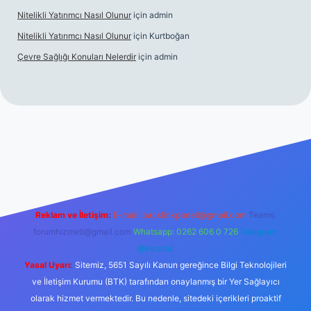
Nitelikli Yatırımcı Nasıl Olunur
için
admin
Nitelikli Yatırımcı Nasıl Olunur
için
Kurtboğan
Çevre Sağlığı Konuları Nelerdir
için
admin
xper yeni giriş
Reklam ve İletişim:
E-mail:
backlinkpaneli@gmail.com
Teams:
forumhizmeti@gmail.com
Whatsapp: 0262 606 0 726
Telegram:
@karabul
Yasal Uyarı:
Sitemiz, 5651 Sayılı Kanun gereğince Bilgi Teknolojileri
ve İletişim Kurumu (BTK) tarafından onaylanmış bir Yer Sağlayıcı
olarak hizmet vermektedir. Bu nedenle, sitedeki içerikleri proaktif