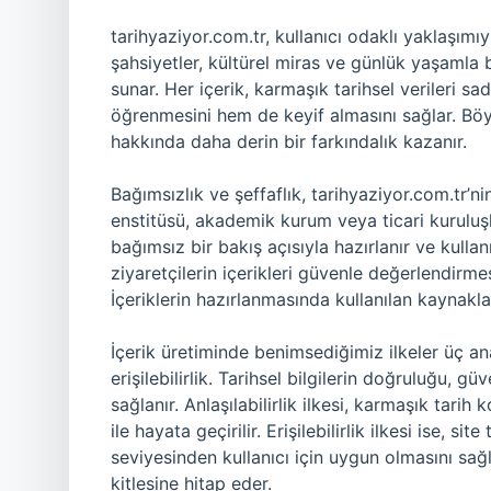
tarihyaziyor.com.tr, kullanıcı odaklı yaklaşımıy
şahsiyetler, kültürel miras ve günlük yaşamla b
sunar. Her içerik, karmaşık tarihsel verileri sade
öğrenmesini hem de keyif almasını sağlar. Böyl
hakkında daha derin bir farkındalık kazanır.
Bağımsızlık ve şeffaflık, tarihyaziyor.com.tr’ni
enstitüsü, akademik kurum veya ticari kuruluşla
bağımsız bir bakış açısıyla hazırlanır ve kullan
ziyaretçilerin içerikleri güvenle değerlendirm
İçeriklerin hazırlanmasında kullanılan kaynaklar
İçerik üretiminde benimsediğimiz ilkeler üç ana 
erişilebilirlik. Tarihsel bilgilerin doğruluğu, 
sağlanır. Anlaşılabilirlik ilkesi, karmaşık tarih
ile hayata geçirilir. Erişilebilirlik ilkesi ise, s
seviyesinden kullanıcı için uygun olmasını sağl
kitlesine hitap eder.