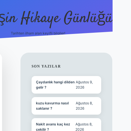
şin Hikaye Günlüğü
Tarihten ilham alan keyifli bilgiler!
https://elexbetgiris.org/
betbox giriş
be
SIDEBAR
SON YAZILAR
Çaydanlık hangi dilden
Ağustos 9,
gelir ?
2026
kuzu kavurma nasıl
Ağustos 8,
saklanır ?
2026
Nakit avans kaç kez
Ağustos 8,
çekilir ?
2026