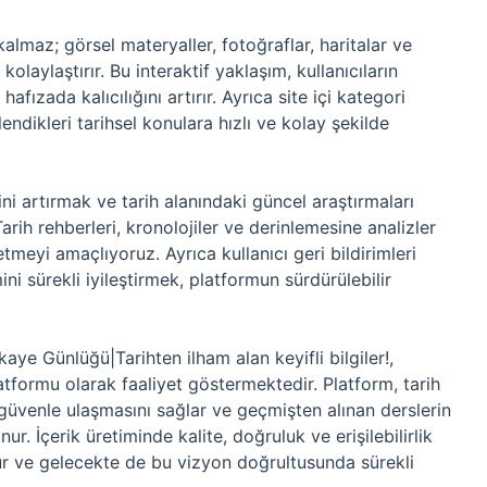
 kalmaz; görsel materyaller, fotoğraflar, haritalar ve
 kolaylaştırır. Bu interaktif yaklaşım, kullanıcıların
afızada kalıcılığını artırır. Ayrıca site içi kategori
lendikleri tarihsel konulara hızlı ve kolay şekilde
ini artırmak ve tarih alanındaki güncel araştırmaları
arih rehberleri, kronolojiler ve derinlemesine analizler
şletmeyi amaçlıyoruz. Ayrıca kullanıcı geri bildirimleri
ni sürekli iyileştirmek, platformun sürdürülebilir
aye Günlüğü|Tarihten ilham alan keyifli bilgiler!,
platformu olarak faaliyet göstermektedir. Platform, tarih
ye güvenle ulaşmasını sağlar ve geçmişten alınan derslerin
 İçerik üretiminde kalite, doğruluk ve erişilebilirlik
urur ve gelecekte de bu vizyon doğrultusunda sürekli