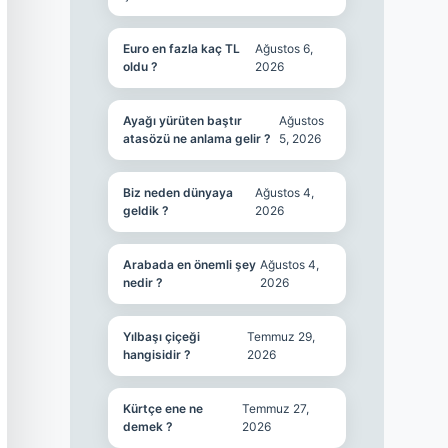
Euro en fazla kaç TL
Ağustos 6,
oldu ?
2026
Ayağı yürüten baştır
Ağustos
atasözü ne anlama gelir ?
5, 2026
Biz neden dünyaya
Ağustos 4,
geldik ?
2026
Arabada en önemli şey
Ağustos 4,
nedir ?
2026
Yılbaşı çiçeği
Temmuz 29,
hangisidir ?
2026
Kürtçe ene ne
Temmuz 27,
demek ?
2026