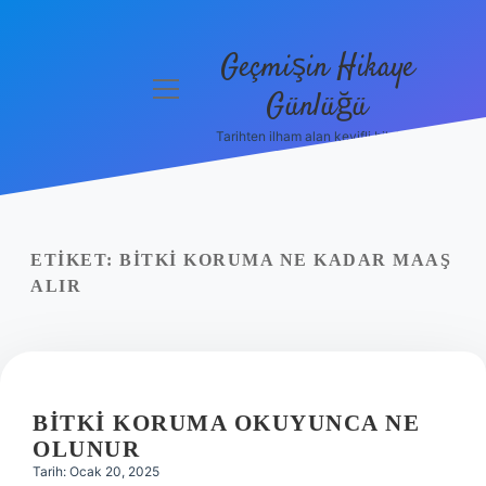
Geçmişin Hikaye
menüyü
Günlüğü
aç
Tarihten ilham alan keyifli bilgiler!
Anasayfa
Gizlilik
Politikası
ETIKET:
BITKI KORUMA NE KADAR MAAŞ
Yasal Uyarı
ALIR
Hakkımızda
BITKI KORUMA OKUYUNCA NE
OLUNUR
Tarih: Ocak 20, 2025