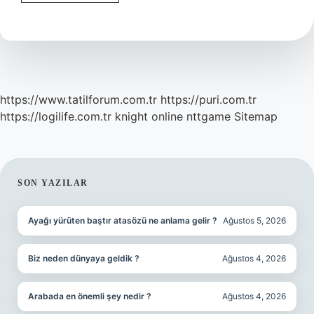
Koruma
Okuyunca
Ne
Olunur
https://www.tatilforum.com.tr
https://puri.com.tr
https://logilife.com.tr
knight online
nttgame
Sitemap
SIDEBAR
SON YAZILAR
Ayağı yürüten baştır atasözü ne anlama gelir ?
Ağustos 5, 2026
Biz neden dünyaya geldik ?
Ağustos 4, 2026
Arabada en önemli şey nedir ?
Ağustos 4, 2026