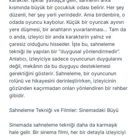
karakter. Işıklar yavaşça gelir, sahnenin arka
kısmında büyük bir çocukluk odası belirir. Her şey
düzenli, her şey yerli yerindedir. Ama birdenbire, o
odada oyuncu kaybolur. Küçük bir oyuncak ayının
yere düşmesi, bir anahtarın yuvarlanması… Tam da
o anda, izleyici bir anda karakterin yalnız ve
çaresiz olduğunu hisseder. İşte bu, sahneleme
tekniği ile yapılan bir “duygusal yönlendirmedir”.
Anlatıcı, izleyiciye sadece oyuncunun duygularını
değil, mekânın da bu duyguyu desteklemesi
gerektiğini gösterir. Sahneleme, bir oyuncunun
rolünü ve hikayesini derinleştirirken, izleyicinin
gözünden kaçırmadan onları yönlendiren bir rehber
gibidir.
Sahneleme Tekniği ve Filmler: Sinemadaki Büyü
Sinemada sahneleme tekniği daha da karmaşık
hale gelir. Bir sinema filmi, her bir detayla izleyiciyi