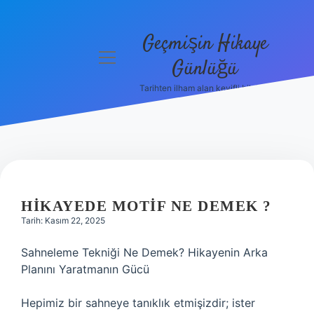
Geçmişin Hikaye
menüyü
Günlüğü
aç
Tarihten ilham alan keyifli bilgiler!
Anasayfa
Gizlilik
Politikası
Yasal Uyarı
HIKAYEDE MOTIF NE DEMEK ?
Hakkımızda
Tarih: Kasım 22, 2025
Sahneleme Tekniği Ne Demek? Hikayenin Arka
Planını Yaratmanın Gücü
Hepimiz bir sahneye tanıklık etmişizdir; ister