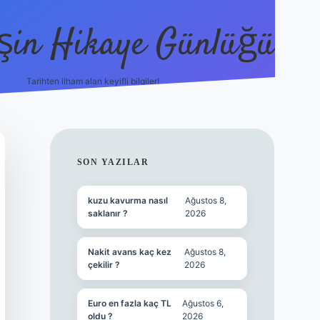
şin Hikaye Günlüğü
Tarihten ilham alan keyifli bilgiler!
https://elexbetgiris.org/
betbox giriş
bete
SIDEBAR
SON YAZILAR
kuzu kavurma nasıl
Ağustos 8,
saklanır ?
2026
Nakit avans kaç kez
Ağustos 8,
çekilir ?
2026
Euro en fazla kaç TL
Ağustos 6,
oldu ?
2026