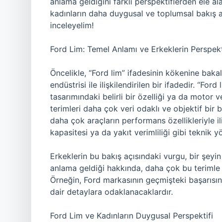
anlama geldiğini farklı perspektiflerden ele ala
kadınların daha duygusal ve toplumsal bakış açı
inceleyelim!
Ford Lim: Temel Anlamı ve Erkeklerin Perspekt
Öncelikle, “Ford lim” ifadesinin kökenine bak
endüstrisi ile ilişkilendirilen bir ifadedir. “For
tasarımındaki belirli bir özelliği ya da motor ve
terimleri daha çok veri odaklı ve objektif bir ba
daha çok araçların performans özellikleriyle iliş
kapasitesi ya da yakıt verimliliği gibi teknik yö
Erkeklerin bu bakış açısındaki vurgu, bir şeyin i
anlama geldiği hakkında, daha çok bu terimle il
Örneğin, Ford markasının geçmişteki başarısına
dair detaylara odaklanacaklardır.
Ford Lim ve Kadınların Duygusal Perspektifi