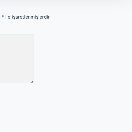
r
*
ile işaretlenmişlerdir