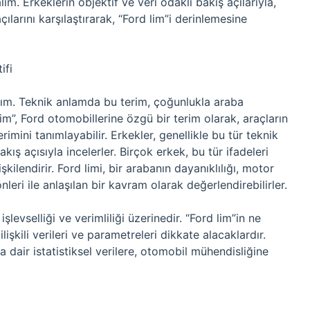
lım. Erkeklerin objektif ve veri odaklı bakış açılarıyla,
larını karşılaştırarak, “Ford lim”i derinlemesine
ifi
alım. Teknik anlamda bu terim, çoğunlukla araba
d lim”, Ford otomobillerine özgü bir terim olarak, araçların
rimini tanımlayabilir. Erkekler, genellikle bu tür teknik
kış açısıyla incelerler. Birçok erkek, bu tür ifadeleri
kilendirir. Ford limi, bir arabanın dayanıklılığı, motor
nleri ile anlaşılan bir kavram olarak değerlendirebilirler.
şlevselliği ve verimliliği üzerinedir. “Ford lim”in ne
işkili verileri ve parametreleri dikkate alacaklardır.
 dair istatistiksel verilere, otomobil mühendisliğine