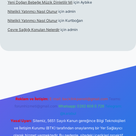
Yeni Doğan Bebeğe Müzik Dinletilir Mi
için
Aybike
Nitelikli Yatırımcı Nasıl Olunur
için
admin
Nitelikli Yatırımcı Nasıl Olunur
için
Kurtboğan
Çevre Sağlığı Konuları Nelerdir
için
admin
texper yeni giriş
Reklam ve İletişim:
E-mail:
backlinkpaneli@gmail.com
Teams:
forumhizmeti@gmail.com
Whatsapp: 0262 606 0 726
Telegram:
@karabul
Yasal Uyarı:
Sitemiz, 5651 Sayılı Kanun gereğince Bilgi Teknolojileri
ve İletişim Kurumu (BTK) tarafından onaylanmış bir Yer Sağlayıcı
olarak hizmet vermektedir. Bu nedenle, sitedeki içerikleri proaktif