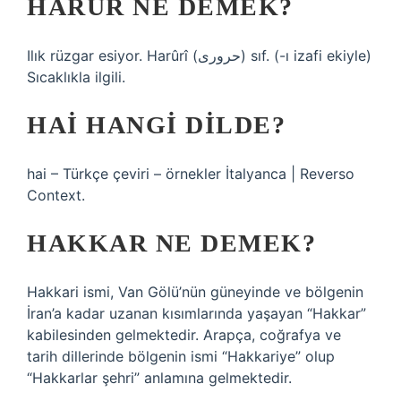
HARUR NE DEMEK?
Ilık rüzgar esiyor. Harûrî (ﺣﺮﻭﺭﻯ) sıf. (-ı izafi ekiyle)
Sıcaklıkla ilgili.
HAI HANGI DILDE?
hai – Türkçe çeviri – örnekler İtalyanca | Reverso
Context.
HAKKAR NE DEMEK?
Hakkari ismi, Van Gölü’nün güneyinde ve bölgenin
İran’a kadar uzanan kısımlarında yaşayan “Hakkar”
kabilesinden gelmektedir. Arapça, coğrafya ve
tarih dillerinde bölgenin ismi “Hakkariye” olup
“Hakkarlar şehri” anlamına gelmektedir.