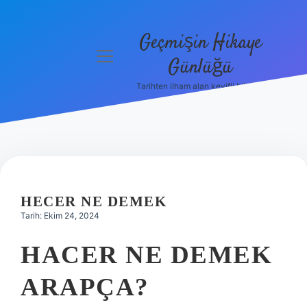
Geçmişin Hikaye
menüyü
Günlüğü
aç
Tarihten ilham alan keyifli bilgiler!
Anasayfa
Gizlilik
Politikası
Yasal Uyarı
HECER NE DEMEK
Hakkımızda
Tarih: Ekim 24, 2024
HACER NE DEMEK
ARAPÇA?