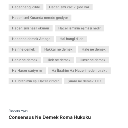
Hacer hangi dilde
Hacer ismi kaç kişide var
Hacer ismi Kuranda nerede geçiyor
Hacer ismi nasıl okunur
Hacer isminin eşması nedir
Hacer ne demek Arapça
Hai hangi dilde
Haır ne demek
Hakkar ne demek
Hale ne demek
Harur ne demek
Hicir ne demek
Hınsır ne demek
Hz Hacer cariye mi
Hz İbrahim Hz Haceri neden bıraktı
Hz İbrahimin eşi Hacer kimdir
Şuara ne demek TDK
Önceki Yazı
Consensus Ne Demek Roma Hukuku