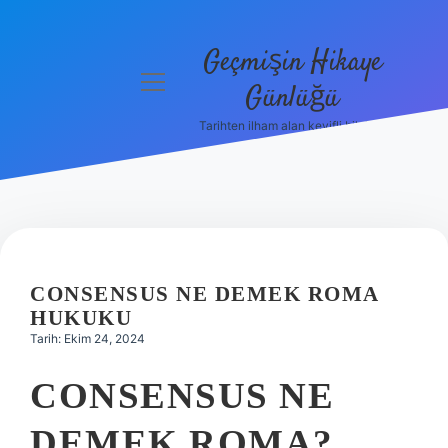
Geçmişin Hikaye
menüyü
Günlüğü
aç
Tarihten ilham alan keyifli bilgiler!
Anasayfa
Gizlilik
Politikası
Yasal Uyarı
CONSENSUS NE DEMEK ROMA
Hakkımızda
HUKUKU
Tarih: Ekim 24, 2024
CONSENSUS NE
DEMEK ROMA?