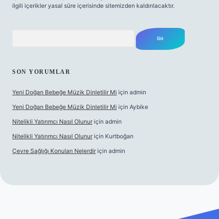
ilgili içerikler yasal süre içerisinde sitemizden kaldırılacaktır.
Arama
SON YORUMLAR
Yeni Doğan Bebeğe Müzik Dinletilir Mi
için
admin
Yeni Doğan Bebeğe Müzik Dinletilir Mi
için
Aybike
Nitelikli Yatırımcı Nasıl Olunur
için
admin
Nitelikli Yatırımcı Nasıl Olunur
için
Kurtboğan
Çevre Sağlığı Konuları Nelerdir
için
admin
per yeni giriş