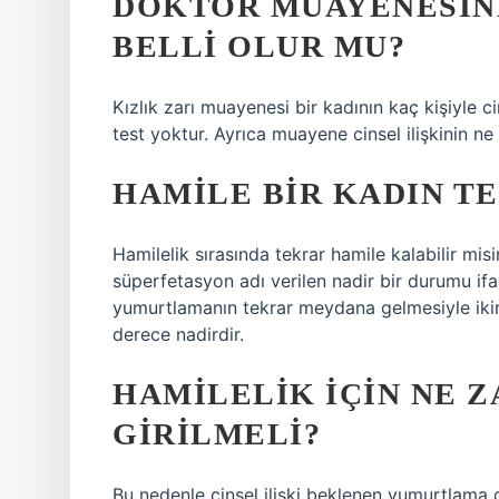
DOKTOR MUAYENESIND
BELLI OLUR MU?
Kızlık zarı muayenesi bir kadının kaç kişiyle c
test yoktur. Ayrıca muayene cinsel ilişkinin 
HAMILE BIR KADIN T
Hamilelik sırasında tekrar hamile kalabilir mis
süperfetasyon adı verilen nadir bir durumu i
yumurtlamanın tekrar meydana gelmesiyle ikin
derece nadirdir.
HAMILELIK IÇIN NE Z
GIRILMELI?
Bu nedenle cinsel ilişki beklenen yumurtlama