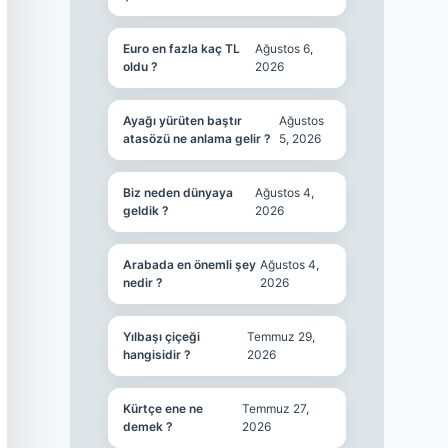
Euro en fazla kaç TL
Ağustos 6,
oldu ?
2026
Ayağı yürüten baştır
Ağustos
atasözü ne anlama gelir ?
5, 2026
Biz neden dünyaya
Ağustos 4,
geldik ?
2026
Arabada en önemli şey
Ağustos 4,
nedir ?
2026
Yılbaşı çiçeği
Temmuz 29,
hangisidir ?
2026
Kürtçe ene ne
Temmuz 27,
demek ?
2026