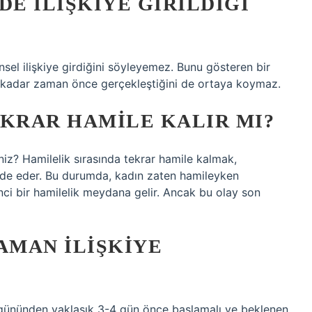
E ILIŞKIYE GIRILDIĞI
insel ilişkiye girdiğini söyleyemez. Bunu gösteren bir
ne kadar zaman önce gerçekleştiğini de ortaya koymaz.
EKRAR HAMILE KALIR MI?
iniz? Hamilelik sırasında tekrar hamile kalmak,
fade eder. Bu durumda, kadın zaten hamileyken
ci bir hamilelik meydana gelir. Ancak bu olay son
AMAN ILIŞKIYE
 gününden yaklaşık 3-4 gün önce başlamalı ve beklenen