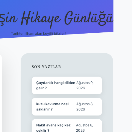
şin Hikaye Günlüğü
Tarihten ilham alan keyifli bilgiler!
https://elexbetgiris.org/
betbox giriş
betexpe
SIDEBAR
SON YAZILAR
Çaydanlık hangi dilden
Ağustos 9,
gelir ?
2026
kuzu kavurma nasıl
Ağustos 8,
saklanır ?
2026
Nakit avans kaç kez
Ağustos 8,
çekilir ?
2026