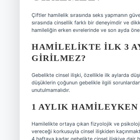
Çiftler hamilelik sırasında seks yapmanın güve
sırasında cinsellik farklı bir deneyimdir ve dikk
hamileliğin erken evrelerinde ve son ayda öne
HAMILELIKTE ILK 3 A
GIRILMEZ?
Gebelikte cinsel ilişki, özellikle ilk aylarda d
düşüklerin çoğunun gebelikle ilgili sorunlar
unutulmamalıdır.
1 AYLIK HAMILEYKEN 
Hamilelikte ortaya çıkan fizyolojik ve psikol
vereceği korkusuyla cinsel ilişkiden kaçınmakt
4 haftaya kadar gebelikte cinsel ilişkiye dair