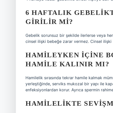
6 HAFTALIK GEBELIKT
GIRILIR MI?
Gebelik sorunsuz bir şekilde ilerlerse veya h
cinsel ilişki bebeğe zarar vermez. Cinsel il
HAMILEYKEN IÇINE B
HAMILE KALINIR MI?
Hamilelik sırasında tekrar hamile kalmak mümk
yerleştiğinde, serviks mukozal bir yapı ile ka
enfeksiyonlardan korur. Ayrıca spermin rahime
HAMILELIKTE SEVIŞME