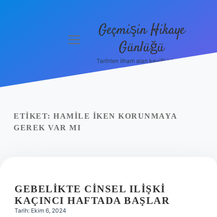
Geçmişin Hikaye
menüyü
Günlüğü
aç
Tarihten ilham alan keyifli bilgiler!
Anasayfa
Gizlilik
Politikası
ETIKET:
HAMILE IKEN KORUNMAYA
Yasal Uyarı
GEREK VAR MI
Hakkımızda
GEBELIKTE CINSEL ILIŞKI
KAÇINCI HAFTADA BAŞLAR
Tarih: Ekim 6, 2024