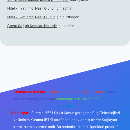
Nitelikli Yatırımcı Nasıl Olunur
için
admin
Nitelikli Yatırımcı Nasıl Olunur
için
Kurtboğan
Çevre Sağlığı Konuları Nelerdir
için
admin
ox giriş
betexper yeni giriş
Reklam ve İletişim:
E-mail:
backlinkpaneli@gmail.com
Teams:
forumhizmeti@gmail.com
Whatsapp: 0262 606 0 726
Telegram:
@karabul
Yasal Uyarı:
Sitemiz, 5651 Sayılı Kanun gereğince Bilgi Teknolojileri
ve İletişim Kurumu (BTK) tarafından onaylanmış bir Yer Sağlayıcı
olarak hizmet vermektedir. Bu nedenle, sitedeki içerikleri proaktif