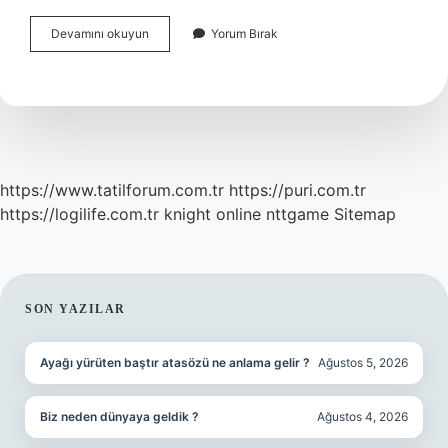
Gebelikte
Devamını okuyun
Yorum Bırak
Cinsel
Ilişki
Kaçıncı
Haftada
Başlar
https://www.tatilforum.com.tr
https://puri.com.tr
https://logilife.com.tr
knight online
nttgame
Sitemap
SIDEBAR
SON YAZILAR
Ayağı yürüten baştır atasözü ne anlama gelir ?
Ağustos 5, 2026
Biz neden dünyaya geldik ?
Ağustos 4, 2026