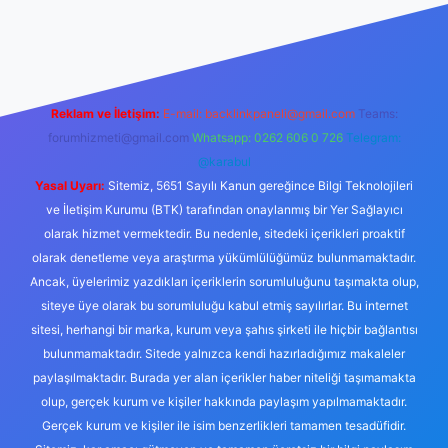
per yeni giriş
Reklam ve İletişim:
E-mail:
backlinkpaneli@gmail.com
Teams:
forumhizmeti@gmail.com
Whatsapp: 0262 606 0 726
Telegram:
@karabul
Yasal Uyarı:
Sitemiz, 5651 Sayılı Kanun gereğince Bilgi Teknolojileri
ve İletişim Kurumu (BTK) tarafından onaylanmış bir Yer Sağlayıcı
olarak hizmet vermektedir. Bu nedenle, sitedeki içerikleri proaktif
olarak denetleme veya araştırma yükümlülüğümüz bulunmamaktadır.
Ancak, üyelerimiz yazdıkları içeriklerin sorumluluğunu taşımakta olup,
siteye üye olarak bu sorumluluğu kabul etmiş sayılırlar. Bu internet
sitesi, herhangi bir marka, kurum veya şahıs şirketi ile hiçbir bağlantısı
bulunmamaktadır. Sitede yalnızca kendi hazırladığımız makaleler
paylaşılmaktadır. Burada yer alan içerikler haber niteliği taşımamakta
olup, gerçek kurum ve kişiler hakkında paylaşım yapılmamaktadır.
Gerçek kurum ve kişiler ile isim benzerlikleri tamamen tesadüfidir.