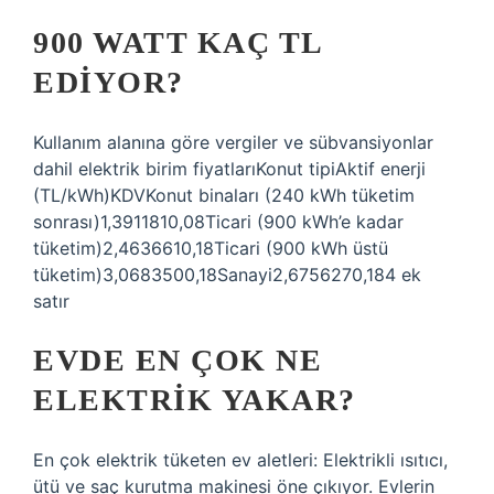
900 WATT KAÇ TL
EDIYOR?
Kullanım alanına göre vergiler ve sübvansiyonlar
dahil elektrik birim fiyatlarıKonut tipiAktif enerji
(TL/kWh)KDVKonut binaları (240 kWh tüketim
sonrası)1,3911810,08Ticari (900 kWh’e kadar
tüketim)2,4636610,18Ticari (900 kWh üstü
tüketim)3,0683500,18Sanayi2,6756270,184 ek
satır
EVDE EN ÇOK NE
ELEKTRIK YAKAR?
En çok elektrik tüketen ev aletleri: Elektrikli ısıtıcı,
ütü ve saç kurutma makinesi öne çıkıyor. Evlerin