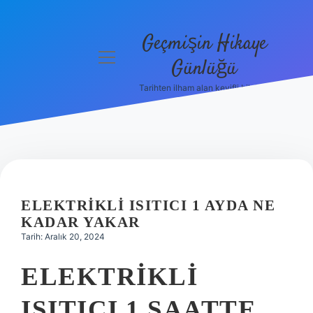
Geçmişin Hikaye
menüyü
Günlüğü
aç
Tarihten ilham alan keyifli bilgiler!
Anasayfa
Gizlilik
Politikası
Yasal Uyarı
ELEKTRIKLI ISITICI 1 AYDA NE
Hakkımızda
KADAR YAKAR
Tarih: Aralık 20, 2024
ELEKTRIKLI
ISITICI 1 SAATTE