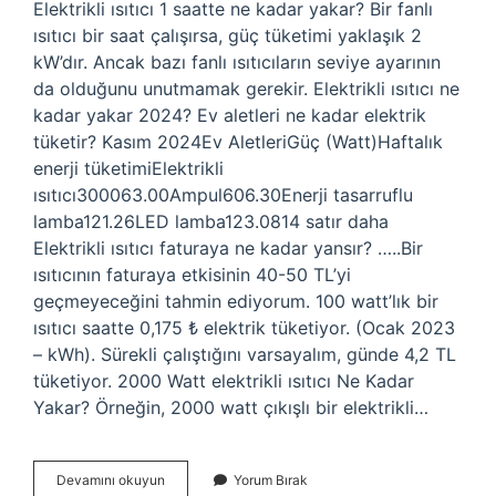
Elektrikli ısıtıcı 1 saatte ne kadar yakar? Bir fanlı
ısıtıcı bir saat çalışırsa, güç tüketimi yaklaşık 2
kW’dır. Ancak bazı fanlı ısıtıcıların seviye ayarının
da olduğunu unutmamak gerekir. Elektrikli ısıtıcı ne
kadar yakar 2024? Ev aletleri ne kadar elektrik
tüketir? Kasım 2024Ev AletleriGüç (Watt)Haftalık
enerji tüketimiElektrikli
ısıtıcı300063.00Ampul606.30Enerji tasarruflu
lamba121.26LED lamba123.0814 satır daha
Elektrikli ısıtıcı faturaya ne kadar yansır? …..Bir
ısıtıcının faturaya etkisinin 40-50 TL’yi
geçmeyeceğini tahmin ediyorum. 100 watt’lık bir
ısıtıcı saatte 0,175 ₺ elektrik tüketiyor. (Ocak 2023
– kWh). Sürekli çalıştığını varsayalım, günde 4,2 TL
tüketiyor. 2000 Watt elektrikli ısıtıcı Ne Kadar
Yakar? Örneğin, 2000 watt çıkışlı bir elektrikli…
Elektrikli
Devamını okuyun
Yorum Bırak