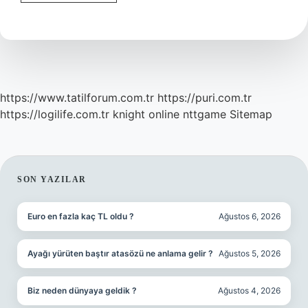
Isıtıcı
1
Ayda
Ne
Kadar
Yakar
https://www.tatilforum.com.tr
https://puri.com.tr
https://logilife.com.tr
knight online
nttgame
Sitemap
SIDEBAR
SON YAZILAR
Euro en fazla kaç TL oldu ?
Ağustos 6, 2026
Ayağı yürüten baştır atasözü ne anlama gelir ?
Ağustos 5, 2026
Biz neden dünyaya geldik ?
Ağustos 4, 2026