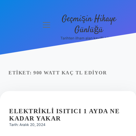
Geçmişin Hikaye
menüyü
Günlüğü
aç
Tarihten ilham alan keyifli bilgiler!
Anasayfa
Gizlilik
Politikası
ETIKET:
900 WATT KAÇ TL EDIYOR
Yasal Uyarı
Hakkımızda
ELEKTRIKLI ISITICI 1 AYDA NE
KADAR YAKAR
Tarih: Aralık 20, 2024