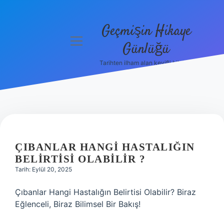
Geçmişin Hikaye
menüyü
Günlüğü
aç
Tarihten ilham alan keyifli bilgiler!
Anasayfa
Gizlilik
Politikası
Yasal Uyarı
ÇIBANLAR HANGI HASTALIĞIN
Hakkımızda
BELIRTISI OLABILIR ?
Tarih: Eylül 20, 2025
Çıbanlar Hangi Hastalığın Belirtisi Olabilir? Biraz
Eğlenceli, Biraz Bilimsel Bir Bakış!