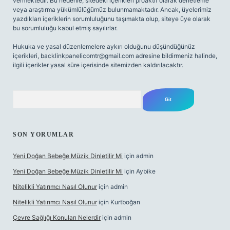
vermektedir. Bu nedenle, sitedeki içerikleri proaktif olarak denetleme
veya araştırma yükümlülüğümüz bulunmamaktadır. Ancak, üyelerimiz
yazdıkları içeriklerin sorumluluğunu taşımakta olup, siteye üye olarak
bu sorumluluğu kabul etmiş sayılırlar.
Hukuka ve yasal düzenlemelere aykırı olduğunu düşündüğünüz
içerikleri,
backlinkpanelicomtr@gmail.com
adresine bildirmeniz halinde,
ilgili içerikler yasal süre içerisinde sitemizden kaldırılacaktır.
Arama
SON YORUMLAR
Yeni Doğan Bebeğe Müzik Dinletilir Mi
için
admin
Yeni Doğan Bebeğe Müzik Dinletilir Mi
için
Aybike
Nitelikli Yatırımcı Nasıl Olunur
için
admin
Nitelikli Yatırımcı Nasıl Olunur
için
Kurtboğan
Çevre Sağlığı Konuları Nelerdir
için
admin