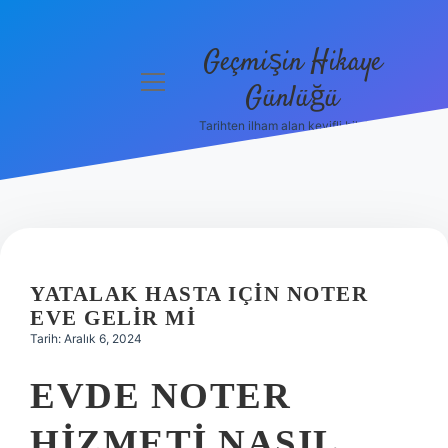
Geçmişin Hikaye
menüyü
Günlüğü
aç
Tarihten ilham alan keyifli bilgiler!
Anasayfa
Gizlilik
Politikası
Yasal Uyarı
YATALAK HASTA IÇIN NOTER
Hakkımızda
EVE GELIR MI
Tarih: Aralık 6, 2024
EVDE NOTER
HIZMETI NASIL