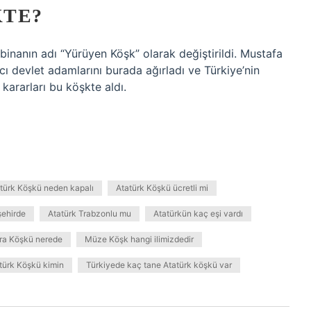
KTE?
 binanın adı “Yürüyen Köşk” olarak değiştirildi. Mustafa
 devlet adamlarını burada ağırladı ve Türkiye’nin
 kararları bu köşkte aldı.
türk Köşkü neden kapalı
Atatürk Köşkü ücretli mi
şehirde
Atatürk Trabzonlu mu
Atatürkün kaç eşi vardı
a Köşkü nerede
Müze Köşk hangi ilimizdedir
türk Köşkü kimin
Türkiyede kaç tane Atatürk köşkü var