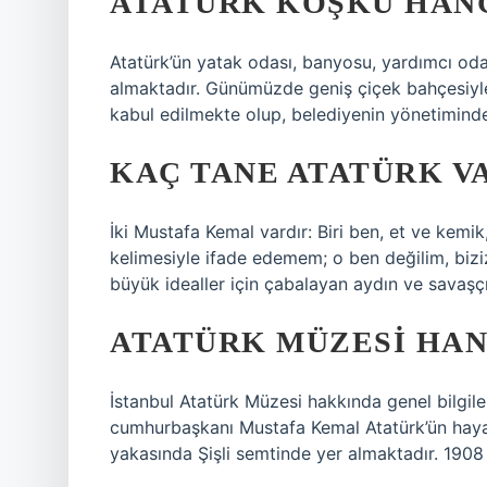
ATATÜRK KÖŞKÜ HANG
Atatürk’ün yatak odası, banyosu, yardımcı od
almaktadır. Günümüzde geniş çiçek bahçesiyle
kabul edilmekte olup, belediyenin yönetiminde 
KAÇ TANE ATATÜRK V
İki Mustafa Kemal vardır: Biri ben, et ve kemi
kelimesiyle ifade edemem; o ben değilim, biziz
büyük idealler için çabalayan aydın ve savaşçı 
ATATÜRK MÜZESI HAN
İstanbul Atatürk Müzesi hakkında genel bilgile
cumhurbaşkanı Mustafa Kemal Atatürk’ün hayatı
yakasında Şişli semtinde yer almaktadır. 1908 y