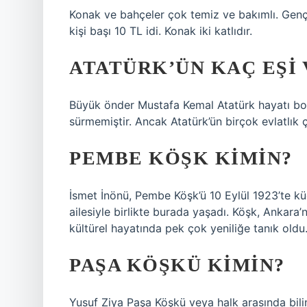
Konak ve bahçeler çok temiz ve bakımlı. Genç, 
kişi başı 10 TL idi. Konak iki katlıdır.
ATATÜRK’ÜN KAÇ EŞI 
Büyük önder Mustafa Kemal Atatürk hayatı boy
sürmemiştir. Ancak Atatürk’ün birçok evlatlık
PEMBE KÖŞK KIMIN?
İsmet İnönü, Pembe Köşk’ü 10 Eylül 1923’te küç
ailesiyle birlikte burada yaşadı. Köşk, Ankara
kültürel hayatında pek çok yeniliğe tanık oldu
PAŞA KÖŞKÜ KIMIN?
Yusuf Ziya Paşa Köşkü veya halk arasında biline