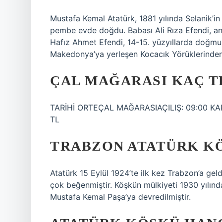
Mustafa Kemal Atatürk, 1881 yılında Selanik’i
pembe evde doğdu. Babası Ali Rıza Efendi, a
Hafız Ahmet Efendi, 14-15. yüzyıllarda doğmu
Makedonya’ya yerleşen Kocacık Yörüklerindend
ÇAL MAĞARASI KAÇ T
TARİHİ ORTEÇAL MAĞARASIAÇILIŞ: 09:00 KAPAN
TL
TRABZON ATATÜRK K
Atatürk 15 Eylül 1924’te ilk kez Trabzon’a g
çok beğenmiştir. Köşkün mülkiyeti 1930 yılın
Mustafa Kemal Paşa’ya devredilmiştir.