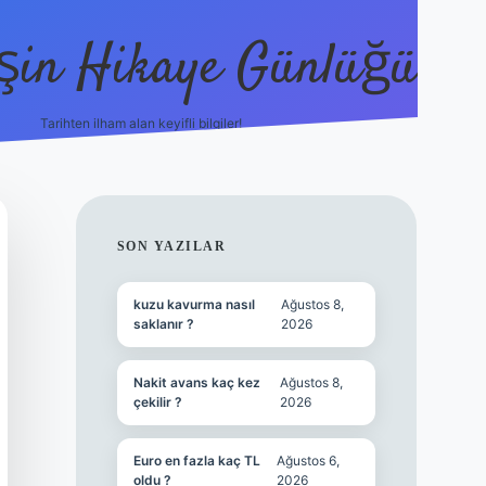
şin Hikaye Günlüğü
Tarihten ilham alan keyifli bilgiler!
https://elexbetgiris.org/
betbox giriş
betexpe
SIDEBAR
SON YAZILAR
kuzu kavurma nasıl
Ağustos 8,
saklanır ?
2026
Nakit avans kaç kez
Ağustos 8,
çekilir ?
2026
Euro en fazla kaç TL
Ağustos 6,
oldu ?
2026