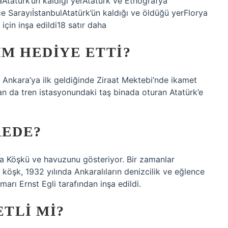
tatürk’ün kaldığı yerAtatürk ve Etnografya
 SarayıİstanbulAtatürk’ün kaldığı ve öldüğü yerFlorya
çin inşa edildi18 satır daha
M HEDIYE ETTI?
da Ankara’ya ilk geldiğinde Ziraat Mektebi’nde ikamet
n da tren istasyonundaki taş binada oturan Atatürk’e
EDE?
ra Köşkü ve havuzunu gösteriyor. Bir zamanlar
köşk, 1932 yılında Ankaralıların denizcilik ve eğlence
marı Ernst Egli tarafından inşa edildi.
TLI MI?