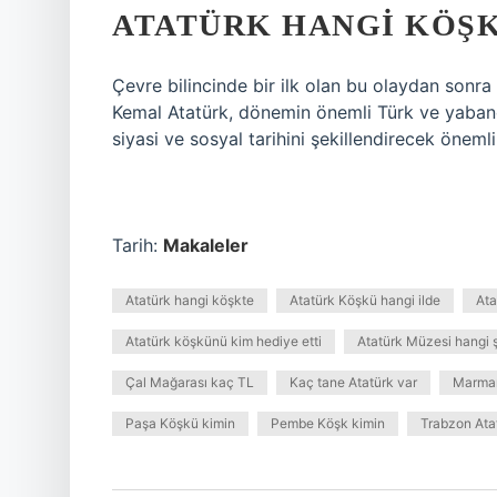
ATATÜRK HANGI KÖŞ
Çevre bilincinde bir ilk olan bu olaydan sonra
Kemal Atatürk, dönemin önemli Türk ve yabancı
siyasi ve sosyal tarihini şekillendirecek önemli
Tarih:
Makaleler
Atatürk hangi köşkte
Atatürk Köşkü hangi ilde
Ata
Atatürk köşkünü kim hediye etti
Atatürk Müzesi hangi 
Çal Mağarası kaç TL
Kaç tane Atatürk var
Marmar
Paşa Köşkü kimin
Pembe Köşk kimin
Trabzon Ata