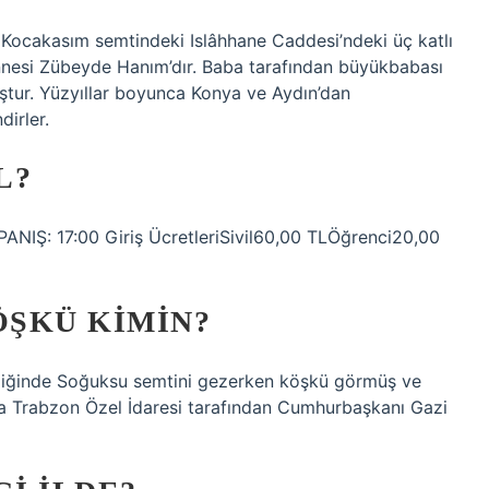
n Kocakasım semtindeki Islâhhane Caddesi’ndeki üç katlı
nnesi Zübeyde Hanım’dır. Baba tarafından büyükbabası
ştur. Yüzyıllar boyunca Konya ve Aydın’dan
irler.
L?
IŞ: 17:00 Giriş ÜcretleriSivil60,00 TLÖğrenci20,00
ÖŞKÜ KIMIN?
eldiğinde Soğuksu semtini gezerken köşkü görmüş ve
da Trabzon Özel İdaresi tarafından Cumhurbaşkanı Gazi