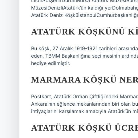
ListeAdıŞehirDurumBursa Atatürk MüzesiBursaA
MüzesiDenizliAtatürk’ün kaldığı yerDolmabahçe
Atatürk Deniz KöşküİstanbulCumhurbaşkanlığı i
ATATÜRK KÖŞKÜNÜ KI
Bu köşk, 27 Aralık 1919-1921 tarihleri ​​arasın
eden, TBMM Başkanlığına seçilmesinin ardında
hediye edilmiştir.
MARMARA KÖŞKÜ NER
Postkart, Atatürk Orman Çiftliği’ndeki Marma
Ankara’nın eğlence mekanlarından biri olan bu 
ihtiyaçlarını karşılamak amacıyla Atatürk’ün mi
ATATÜRK KÖŞKÜ ÜCRE