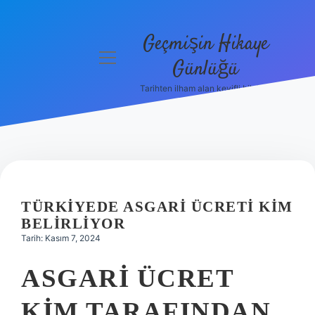
Geçmişin Hikaye
menüyü
Günlüğü
aç
Tarihten ilham alan keyifli bilgiler!
Anasayfa
Gizlilik
Politikası
Yasal Uyarı
TÜRKIYEDE ASGARI ÜCRETI KIM
Hakkımızda
BELIRLIYOR
Tarih: Kasım 7, 2024
ASGARI ÜCRET
KIM TARAFINDAN