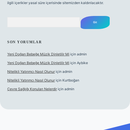
ilgili içerikler yasal süre içerisinde sitemizden kaldırılacaktır.
Arama
SON YORUMLAR
Yeni Doğan Bebeğe Müzik Dinletilir Mi
için
admin
Yeni Doğan Bebeğe Müzik Dinletilir Mi
için
Aybike
Nitelikli Yatırımcı Nasıl Olunur
için
admin
Nitelikli Yatırımcı Nasıl Olunur
için
Kurtboğan
Çevre Sağlığı Konuları Nelerdir
için
admin
betexper yeni giriş