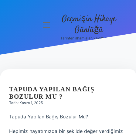
Geçmişin Hikaye
menüyü
Günlüğü
aç
Tarihten ilham alan keyifli bilgiler!
Anasayfa
Gizlilik
Politikası
Yasal Uyarı
TAPUDA YAPILAN BAĞIŞ
Hakkımızda
BOZULUR MU ?
Tarih: Kasım 1, 2025
Tapuda Yapılan Bağış Bozulur Mu?
Hepimiz hayatımızda bir şekilde değer verdiğimiz