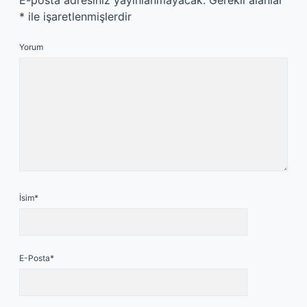
E-posta adresiniz yayınlanmayacak.
Gerekli alanlar
*
ile işaretlenmişlerdir
Yorum
İsim*
E-Posta*