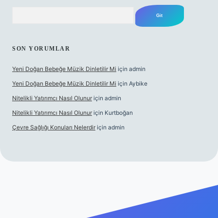
Arama
SON YORUMLAR
Yeni Doğan Bebeğe Müzik Dinletilir Mi
için
admin
Yeni Doğan Bebeğe Müzik Dinletilir Mi
için
Aybike
Nitelikli Yatırımcı Nasıl Olunur
için
admin
Nitelikli Yatırımcı Nasıl Olunur
için
Kurtboğan
Çevre Sağlığı Konuları Nelerdir
için
admin
exper yeni giriş