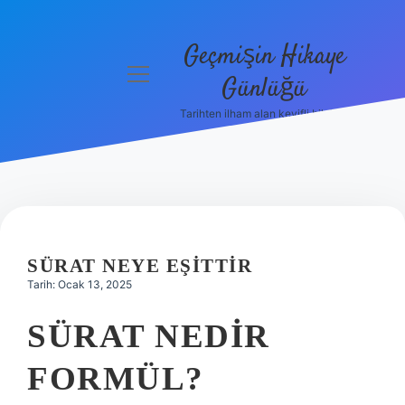
Geçmişin Hikaye
menüyü
Günlüğü
aç
Tarihten ilham alan keyifli bilgiler!
Anasayfa
Gizlilik
Politikası
Yasal Uyarı
SÜRAT NEYE EŞITTIR
Hakkımızda
Tarih: Ocak 13, 2025
SÜRAT NEDIR
FORMÜL?