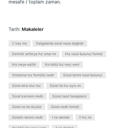
mesafe / toplam zaman.
Tarih:
Makaleler
C kaç ms
Dalgalarda sürat neye bağlıdır
Derinlik arttıkça hız artar mı
Hız nasıl bulunur formül
Hız neye eşittir
Km bölü hız neyi verir
Ortalama hız formülü nedir
Sürat birimi nasıl bulunur
Sürat eksi olur mu
Sürat ile hız aynı mı
Sürat kavramı nedir
Sürat nasıl hesaplanır
Sürat ne ile ölçülür
Sürat nedir formül
Süratin tanımı nedir
t ne demek
V hız mı
Yol bölü hız neyi verir
Λ ne demek