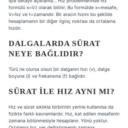
İşte detaylı açıklama… Hız problemlerinde hız
formülü x=V.t olarak bilinir. Bu formülde x=mesafe,
V=hız ve t=zamandır. Bir aracın hızını bu şekilde
hesaplamanın bir diğer ilginç noktası da ortalama
hızdır.
DALGALARDA SÜRAT
NEYE BAĞLIDIR?
Türü ne olursa olsun bir dalganın hızı (v), dalga
boyuna (l) ve frekansına (f) bağlıdır.
SÜRAT ILE HIZ AYNI MI?
Hız ve sürat sıklıkla birbirinin yerine kullanılsa da
fizikte farklı kavramlardır. Hız, kat edilen mesafenin
zamana bölünmesiyle hesaplanır. Yönü yoktur.
Ortalama hız, yer değiştirmenin zamana