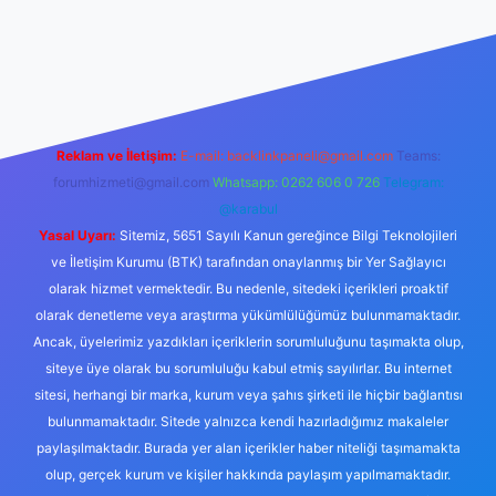
xper yeni giriş
Reklam ve İletişim:
E-mail:
backlinkpaneli@gmail.com
Teams:
forumhizmeti@gmail.com
Whatsapp: 0262 606 0 726
Telegram:
@karabul
Yasal Uyarı:
Sitemiz, 5651 Sayılı Kanun gereğince Bilgi Teknolojileri
ve İletişim Kurumu (BTK) tarafından onaylanmış bir Yer Sağlayıcı
olarak hizmet vermektedir. Bu nedenle, sitedeki içerikleri proaktif
olarak denetleme veya araştırma yükümlülüğümüz bulunmamaktadır.
Ancak, üyelerimiz yazdıkları içeriklerin sorumluluğunu taşımakta olup,
siteye üye olarak bu sorumluluğu kabul etmiş sayılırlar. Bu internet
sitesi, herhangi bir marka, kurum veya şahıs şirketi ile hiçbir bağlantısı
bulunmamaktadır. Sitede yalnızca kendi hazırladığımız makaleler
paylaşılmaktadır. Burada yer alan içerikler haber niteliği taşımamakta
olup, gerçek kurum ve kişiler hakkında paylaşım yapılmamaktadır.