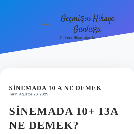
Geçmişin Hikaye
menüyü
Günlüğü
aç
Tarihten ilham alan keyifli bilgiler!
Anasayfa
Gizlilik
Politikası
Yasal Uyarı
SINEMADA 10 A NE DEMEK
Hakkımızda
Tarih: Ağustos 26, 2025
SINEMADA 10+ 13A
NE DEMEK?