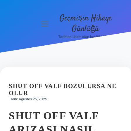
Geçmişin Hikaye
menüyü
Günlüğü
aç
Tarihten ilham alan keyifli bilgiler!
Anasayfa
Gizlilik
Politikası
Yasal Uyarı
SHUT OFF VALF BOZULURSA NE
Hakkımızda
OLUR
Tarih: Ağustos 25, 2025
SHUT OFF VALF
ARIZASI NASIL