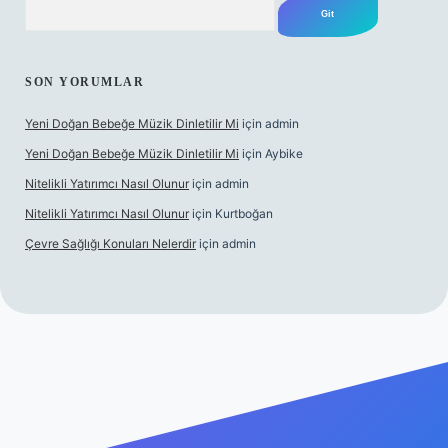
SON YORUMLAR
Yeni Doğan Bebeğe Müzik Dinletilir Mi
için
admin
Yeni Doğan Bebeğe Müzik Dinletilir Mi
için
Aybike
Nitelikli Yatırımcı Nasıl Olunur
için
admin
Nitelikli Yatırımcı Nasıl Olunur
için
Kurtboğan
Çevre Sağlığı Konuları Nelerdir
için
admin
per yeni giriş