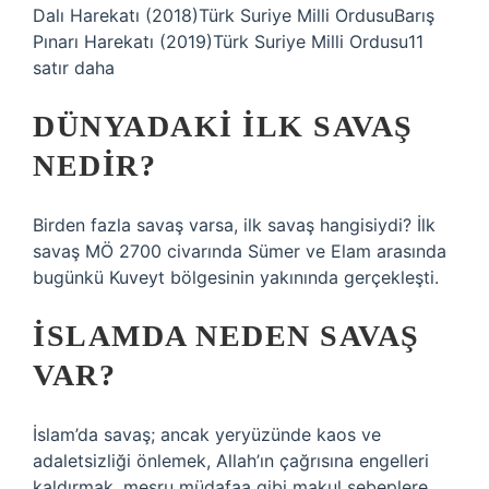
Dalı Harekatı (2018)Türk Suriye Milli OrdusuBarış
Pınarı Harekatı (2019)Türk Suriye Milli Ordusu11
satır daha
DÜNYADAKI ILK SAVAŞ
NEDIR?
Birden fazla savaş varsa, ilk savaş hangisiydi? İlk
savaş MÖ 2700 civarında Sümer ve Elam arasında
bugünkü Kuveyt bölgesinin yakınında gerçekleşti.
İSLAMDA NEDEN SAVAŞ
VAR?
İslam’da savaş; ancak yeryüzünde kaos ve
adaletsizliği önlemek, Allah’ın çağrısına engelleri
kaldırmak, meşru müdafaa gibi makul sebeplere