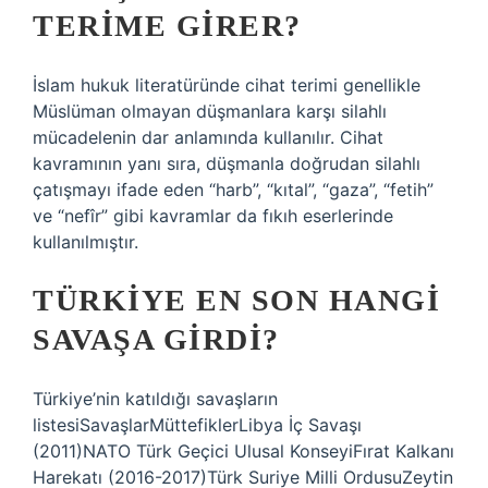
TERIME GIRER?
İslam hukuk literatüründe cihat terimi genellikle
Müslüman olmayan düşmanlara karşı silahlı
mücadelenin dar anlamında kullanılır. Cihat
kavramının yanı sıra, düşmanla doğrudan silahlı
çatışmayı ifade eden “harb”, “kıtal”, “gaza”, “fetih”
ve “nefîr” gibi kavramlar da fıkıh eserlerinde
kullanılmıştır.
TÜRKIYE EN SON HANGI
SAVAŞA GIRDI?
Türkiye’nin katıldığı savaşların
listesiSavaşlarMüttefiklerLibya İç Savaşı
(2011)NATO Türk Geçici Ulusal KonseyiFırat Kalkanı
Harekatı (2016-2017)Türk Suriye Milli OrdusuZeytin