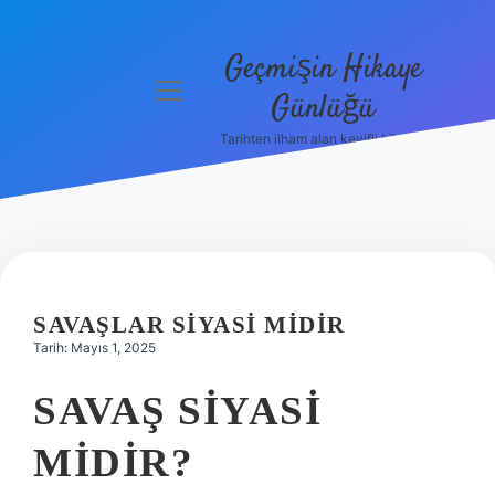
Geçmişin Hikaye
menüyü
Günlüğü
aç
Tarihten ilham alan keyifli bilgiler!
Anasayfa
Gizlilik
Politikası
Yasal Uyarı
SAVAŞLAR SIYASI MIDIR
Hakkımızda
Tarih: Mayıs 1, 2025
SAVAŞ SIYASI
MIDIR?