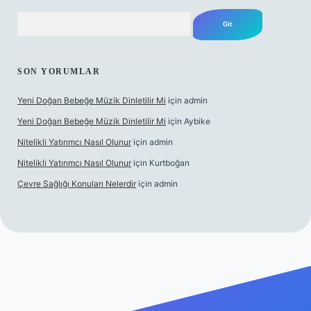
Arama
SON YORUMLAR
Yeni Doğan Bebeğe Müzik Dinletilir Mi
için
admin
Yeni Doğan Bebeğe Müzik Dinletilir Mi
için
Aybike
Nitelikli Yatırımcı Nasıl Olunur
için
admin
Nitelikli Yatırımcı Nasıl Olunur
için
Kurtboğan
Çevre Sağlığı Konuları Nelerdir
için
admin
xper yeni giriş