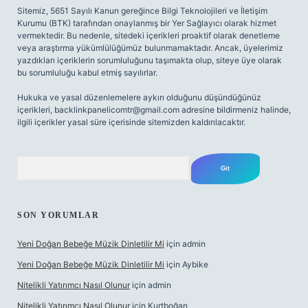
Sitemiz, 5651 Sayılı Kanun gereğince Bilgi Teknolojileri ve İletişim
Kurumu (BTK) tarafından onaylanmış bir Yer Sağlayıcı olarak hizmet
vermektedir. Bu nedenle, sitedeki içerikleri proaktif olarak denetleme
veya araştırma yükümlülüğümüz bulunmamaktadır. Ancak, üyelerimiz
yazdıkları içeriklerin sorumluluğunu taşımakta olup, siteye üye olarak
bu sorumluluğu kabul etmiş sayılırlar.
Hukuka ve yasal düzenlemelere aykırı olduğunu düşündüğünüz
içerikleri,
backlinkpanelicomtr@gmail.com
adresine bildirmeniz halinde,
ilgili içerikler yasal süre içerisinde sitemizden kaldırılacaktır.
Arama
SON YORUMLAR
Yeni Doğan Bebeğe Müzik Dinletilir Mi
için
admin
Yeni Doğan Bebeğe Müzik Dinletilir Mi
için
Aybike
Nitelikli Yatırımcı Nasıl Olunur
için
admin
Nitelikli Yatırımcı Nasıl Olunur
için
Kurtboğan