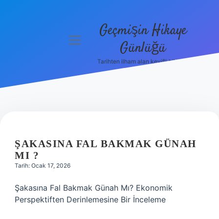
Geçmişin Hikaye
menüyü
Günlüğü
aç
Tarihten ilham alan keyifli bilgiler!
Anasayfa
Gizlilik
Politikası
Yasal Uyarı
ŞAKASINA FAL BAKMAK GÜNAH
Hakkımızda
MI ?
Tarih: Ocak 17, 2026
Şakasına Fal Bakmak Günah Mı? Ekonomik
Perspektiften Derinlemesine Bir İnceleme