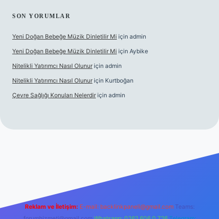
SON YORUMLAR
Yeni Doğan Bebeğe Müzik Dinletilir Mi
için
admin
Yeni Doğan Bebeğe Müzik Dinletilir Mi
için
Aybike
Nitelikli Yatırımcı Nasıl Olunur
için
admin
Nitelikli Yatırımcı Nasıl Olunur
için
Kurtboğan
Çevre Sağlığı Konuları Nelerdir
için
admin
betexper yeni giriş
Reklam ve İletişim:
E-mail:
backlinkpaneli@gmail.com
Teams:
forumhizmeti@gmail.com
Whatsapp: 0262 606 0 726
Telegram: