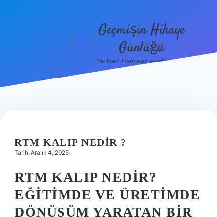
Geçmişin Hikaye
menüyü
Günlüğü
aç
Tarihten ilham alan keyifli bilgiler!
Anasayfa
Gizlilik
Politikası
Yasal Uyarı
RTM KALIP NEDIR ?
Hakkımızda
Tarih: Aralık 4, 2025
RTM KALIP NEDIR?
EĞITIMDE VE ÜRETIMDE
DÖNÜŞÜM YARATAN BIR