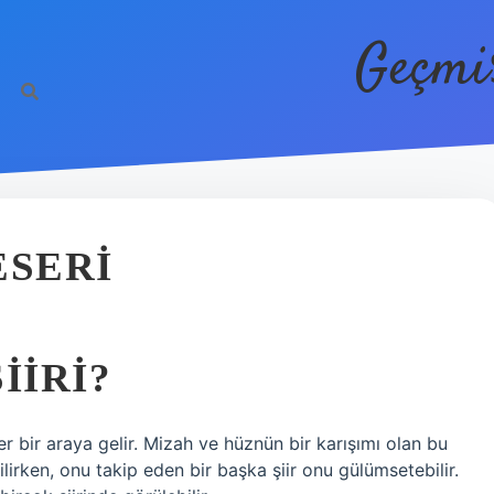
Geçmi
ESERI
IIRI?
irler bir araya gelir. Mizah ve hüznün bir karışımı olan bu
lirken, onu takip eden bir başka şiir onu gülümsetebilir.