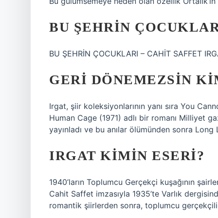
Bu gülümsemeye neden olan özellik Ortalık’ın bi
BU ŞEHRIN ÇOCUKLAR
BU ŞEHRİN ÇOCUKLARI – CAHİT SAFFET IRGAT
GERI DÖNEMEZSIN KI
Irgat, şiir koleksiyonlarının yanı sıra You Can
Human Cage (1971) adlı bir romanı Milliyet ga
yayınladı ve bu anılar ölümünden sonra Long Li
IRGAT KIMIN ESERI?
1940’ların Toplumcu Gerçekçi kuşağının şairlerin
Cahit Saffet imzasıyla 1935’te Varlık dergisin
romantik şiirlerden sonra, toplumcu gerçekçili