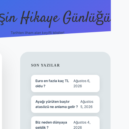
şin Hikaye Günlüğü
Tarihten ilham alan keyifli bilgiler!
https://elexbetgiris.org/
betbox giriş
betexpe
SIDEBAR
SON YAZILAR
Euro en fazla kaç TL
Ağustos 6,
oldu ?
2026
Ayağı yürüten baştır
Ağustos
atasözü ne anlama gelir ?
5, 2026
Biz neden dünyaya
Ağustos 4,
geldik ?
2026