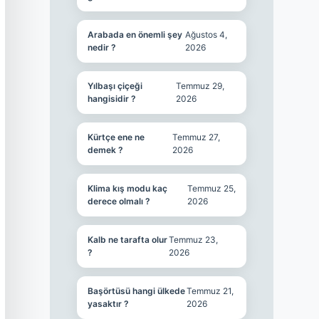
Arabada en önemli şey
Ağustos 4,
nedir ?
2026
Yılbaşı çiçeği
Temmuz 29,
hangisidir ?
2026
Kürtçe ene ne
Temmuz 27,
demek ?
2026
Klima kış modu kaç
Temmuz 25,
derece olmalı ?
2026
Kalb ne tarafta olur
Temmuz 23,
?
2026
Başörtüsü hangi ülkede
Temmuz 21,
yasaktır ?
2026