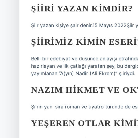
ŞIIRI YAZAN KIMDIR?
Şiir yazan kişiye şair denir.15 Mayıs 2022Şiir y
ŞIIRIMIZ KIMIN ESERI
Belli bir edebiyat ve düşünce anlayışı etrafın
hazırlayan ve ilk çatlağı yaratan şey, bu derg
yayımlanan “A(yın) Nadir (Ali Ekrem)” şiiriydi.
NAZIM HIKMET VE OK
Şiirin yanı sıra roman ve tiyatro türünde de es
YEŞEREN OTLAR KIMI