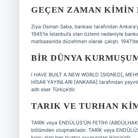
GEÇEN ZAMAN KIMIN 
Ziya Osman Saba, bankası tarafından Ankara’ya
1945’te İstanbul’a olan özlemi nedeniyle bankad
matbaasında düzeltmen olarak çalıştı. 1947’de
BIR DÜNYA KURMUŞUM
I HAVE BUILT A NEW WORLD [SIGNED], MEHMET 
HİSAR YAYINLARI [ANKARA] tarafından yayınl
adlı eser Türkçe’dir.
TARIK VE TURHAN KIM
TARİK veya ENDÜLÜS’ÜN FETİHİ (ABDÜLHAK HÂ
bölümden oluşmaktadır. TARİK veya ENDÜLÜS’
konu alan beş tiyatro oyunundan ikincisidir.