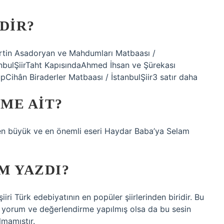
DIR?
rtin Asadoryan ve Mahdumları Matbaası /
anbulŞiirTaht KapısındaAhmed İhsan ve Şürekası
pCihân Biraderler Matbaası / İstanbulŞiir3 satır daha
IME AIT?
n büyük ve en önemli eseri Haydar Baba’ya Selam
IM YAZDI?
iri Türk edebiyatının en popüler şiirlerinden biridir. Bu
ok yorum ve değerlendirme yapılmış olsa da bu sesin
mamıştır.