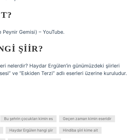
IT?
le Peynir Gemisi) – YouTube.
GI ŞIIR?
leri nelerdir? Haydar Ergülen’in günümüzdeki şiirleri
nsesi” ve “Eskiden Terzi” adlı eserleri üzerine kuruludur.
Bu şehrin çocukları kimin es
Geçen zaman kimin eseridir
Haydar Ergülen hangi şiir
Hindiba şiiri kime ait