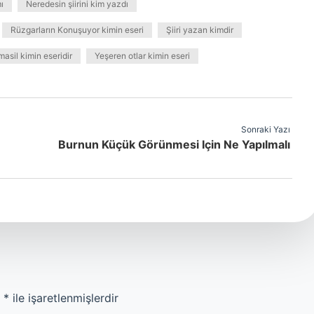
ı
Neredesin şiirini kim yazdı
Rüzgarların Konuşuyor kimin eseri
Şiiri yazan kimdir
asil kimin eseridir
Yeşeren otlar kimin eseri
Sonraki Yazı
Burnun Küçük Görünmesi Için Ne Yapılmalı
r
*
ile işaretlenmişlerdir