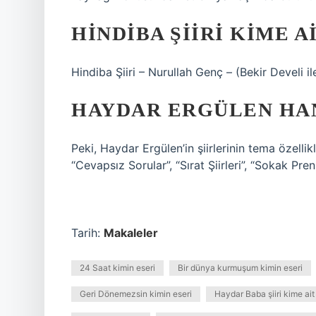
HINDIBA ŞIIRI KIME A
Hindiba Şiiri – Nurullah Genç – (Bekir Develi i
HAYDAR ERGÜLEN HAN
Peki, Haydar Ergülen’in şiirlerinin tema özellik
“Cevapsız Sorular”, “Sırat Şiirleri”, “Sokak Pre
Tarih:
Makaleler
24 Saat kimin eseri
Bir dünya kurmuşum kimin eseri
Geri Dönemezsin kimin eseri
Haydar Baba şiiri kime ait