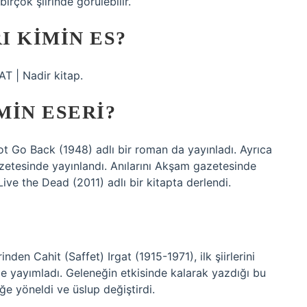
rçok şiirinde görülebilir.
I KIMIN ES?
 | Nadir kitap.
MIN ESERI?
not Go Back (1948) adlı bir roman da yayınladı. Ayrıca
zetesinde yayınlandı. Anılarını Akşam gazetesinde
ve the Dead (2011) adlı bir kitapta derlendi.
den Cahit (Saffet) Irgat (1915-1971), ilk şiirlerini
de yayımladı. Geleneğin etkisinde kalarak yazdığı bu
ğe yöneldi ve üslup değiştirdi.