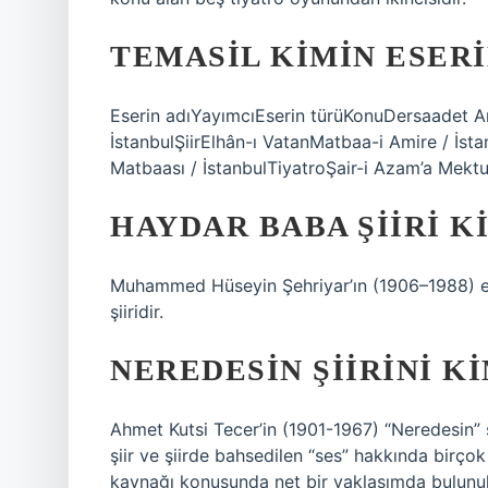
TEMASIL KIMIN ESERI
Eserin adıYayımcıEserin türüKonuDersaadet A
İstanbulŞiirElhân-ı VatanMatbaa-i Amire / İst
Matbaası / İstanbulTiyatroŞair-i Azam’a Mektu
HAYDAR BABA ŞIIRI K
Muhammed Hüseyin Şehriyar’ın (1906–1988) e
şiiridir.
NEREDESIN ŞIIRINI K
Ahmet Kutsi Tecer’in (1901-1967) “Neredesin” şi
şiir ve şiirde bahsedilen “ses” hakkında birç
kaynağı konusunda net bir yaklaşımda bulunul