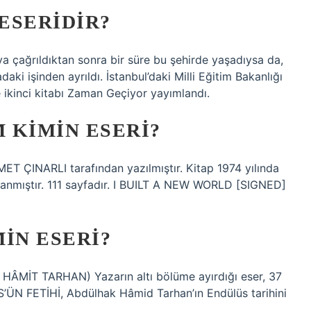
ESERIDIR?
 çağrıldıktan sonra bir süre bu şehirde yaşadıysa da,
aki işinden ayrıldı. İstanbul’daki Milli Eğitim Bakanlığı
 ikinci kitabı Zaman Geçiyor yayımlandı.
 KIMIN ESERI?
ÇINARLI tarafından yazılmıştır. Kitap 1974 yılında
anmıştır. 111 sayfadır. I BUILT A NEW WORLD [SIGNED]
IN ESERI?
MİT TARHAN) Yazarın altı bölüme ayırdığı eser, 37
ÜN FETİHİ, Abdülhak Hâmid Tarhan’ın Endülüs tarihini