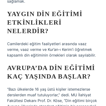
sağlamak.
YAYGIN DIN EĞITIMI
ETKINLIKLERI
NELERDIR?
Camilerdeki eğitim faaliyetleri arasında vaaz
verme, vaaz verme ve Kur’an-ı Kerim’i öğretmek
kapsamlı din eğitiminin örnekleri olarak sayılabilir.
AVRUPA’DA DIN EĞITIMI
KAÇ YAŞINDA BAŞLAR?
“Bazı ülkelerde 16 yaş üstü kişiler istemezlerse
derslerden muaf tutuluyorlar,” dedi. MU İlahiyat
Fakültesi Dekanı Prof. Dr. Köse, “Din eğitimi birçok