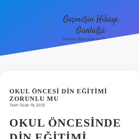
Geçmişin Hikaye
menüyü
Günlüğü
aç
Tarihten ilham alan keyifli bilgiler!
Anasayfa
Gizlilik
Politikası
Yasal Uyarı
OKUL ÖNCESI DIN EĞITIMI
Hakkımızda
ZORUNLU MU
Tarih: Ocak 19, 2025
OKUL ÖNCESINDE
DIN EĞITIMI