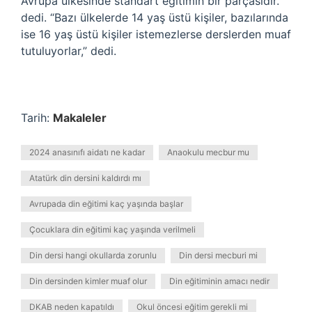
Avrupa ülkesinde standart eğitimin bir parçasıdır.”
dedi. “Bazı ülkelerde 14 yaş üstü kişiler, bazılarında
ise 16 yaş üstü kişiler istemezlerse derslerden muaf
tutuluyorlar,” dedi.
Tarih:
Makaleler
2024 anasınıfı aidatı ne kadar
Anaokulu mecbur mu
Atatürk din dersini kaldırdı mı
Avrupada din eğitimi kaç yaşında başlar
Çocuklara din eğitimi kaç yaşında verilmeli
Din dersi hangi okullarda zorunlu
Din dersi mecburi mi
Din dersinden kimler muaf olur
Din eğitiminin amacı nedir
DKAB neden kapatıldı
Okul öncesi eğitim gerekli mi