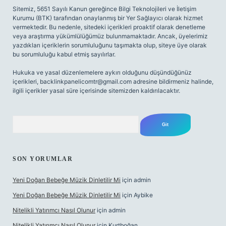
Sitemiz, 5651 Sayılı Kanun gereğince Bilgi Teknolojileri ve İletişim
Kurumu (BTK) tarafından onaylanmış bir Yer Sağlayıcı olarak hizmet
vermektedir. Bu nedenle, sitedeki içerikleri proaktif olarak denetleme
veya araştırma yükümlülüğümüz bulunmamaktadır. Ancak, üyelerimiz
yazdıkları içeriklerin sorumluluğunu taşımakta olup, siteye üye olarak
bu sorumluluğu kabul etmiş sayılırlar.
Hukuka ve yasal düzenlemelere aykırı olduğunu düşündüğünüz
içerikleri,
backlinkpanelicomtr@gmail.com
adresine bildirmeniz halinde,
ilgili içerikler yasal süre içerisinde sitemizden kaldırılacaktır.
Arama
SON YORUMLAR
Yeni Doğan Bebeğe Müzik Dinletilir Mi
için
admin
Yeni Doğan Bebeğe Müzik Dinletilir Mi
için
Aybike
Nitelikli Yatırımcı Nasıl Olunur
için
admin
Nitelikli Yatırımcı Nasıl Olunur
için
Kurtboğan