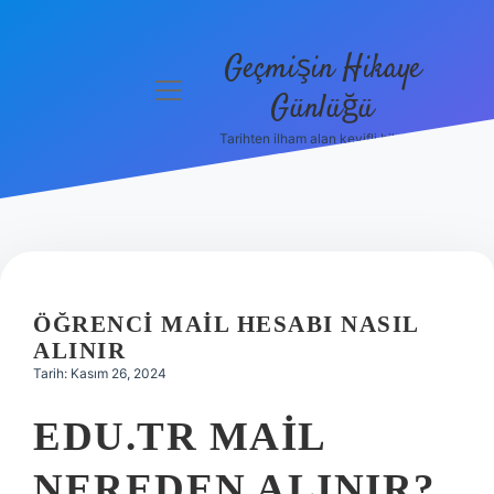
Geçmişin Hikaye
menüyü
Günlüğü
aç
Tarihten ilham alan keyifli bilgiler!
Anasayfa
Gizlilik
Politikası
Yasal Uyarı
ÖĞRENCI MAIL HESABI NASIL
Hakkımızda
ALINIR
Tarih: Kasım 26, 2024
EDU.TR MAIL
NEREDEN ALINIR?