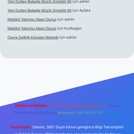
Yeni Doğan Bebeğe Müzik Dinletilir Mi
için
admin
Yeni Doğan Bebeğe Müzik Dinletilir Mi
için
Aybike
Nitelikli Yatırımcı Nasıl Olunur
için
admin
Nitelikli Yatırımcı Nasıl Olunur
için
Kurtboğan
Çevre Sağlığı Konuları Nelerdir
için
admin
er yeni giriş
Reklam ve İletişim:
E-mail:
backlinkpaneli@gmail.com
Teams:
forumhizmeti@gmail.com
Whatsapp: 0262 606 0 726
Telegram:
@karabul
Yasal Uyarı:
Sitemiz, 5651 Sayılı Kanun gereğince Bilgi Teknolojileri