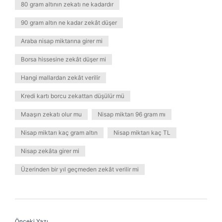
80 gram altının zekatı ne kadardır
90 gram altın ne kadar zekât düşer
Araba nisap miktarına girer mi
Borsa hissesine zekât düşer mi
Hangi mallardan zekât verilir
Kredi kartı borcu zekattan düşülür mü
Maaşın zekatı olur mu
Nisap miktarı 96 gram mı
Nisap miktarı kaç gram altın
Nisap miktarı kaç TL
Nisap zekâta girer mi
Üzerinden bir yıl geçmeden zekât verilir mi
Önceki Yazı