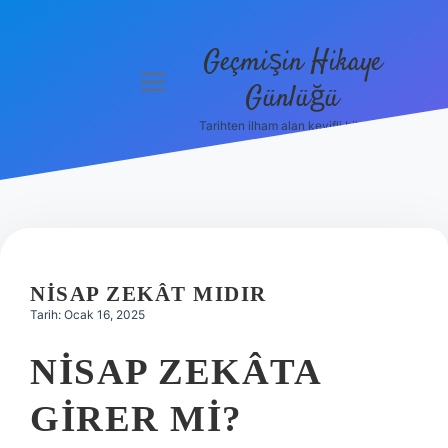
Geçmişin Hikaye
menüyü
Günlüğü
aç
Tarihten ilham alan keyifli bilgiler!
Anasayfa
Gizlilik
Politikası
Yasal Uyarı
NISAP ZEKÂT MIDIR
Hakkımızda
Tarih: Ocak 16, 2025
NISAP ZEKÂTA
GIRER MI?