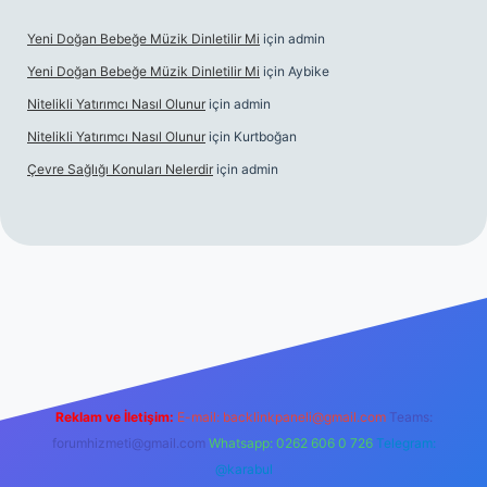
Yeni Doğan Bebeğe Müzik Dinletilir Mi
için
admin
Yeni Doğan Bebeğe Müzik Dinletilir Mi
için
Aybike
Nitelikli Yatırımcı Nasıl Olunur
için
admin
Nitelikli Yatırımcı Nasıl Olunur
için
Kurtboğan
Çevre Sağlığı Konuları Nelerdir
için
admin
xper yeni giriş
Reklam ve İletişim:
E-mail:
backlinkpaneli@gmail.com
Teams:
forumhizmeti@gmail.com
Whatsapp: 0262 606 0 726
Telegram:
@karabul