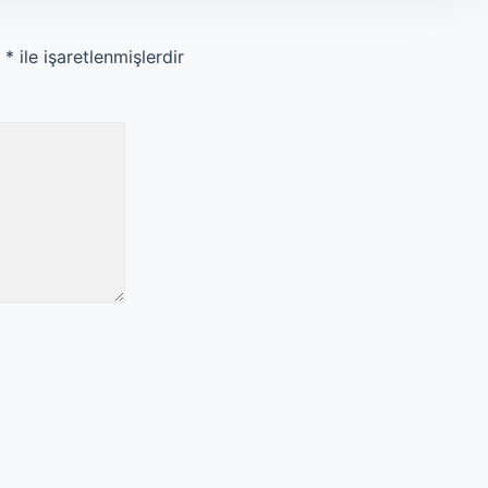
r
*
ile işaretlenmişlerdir