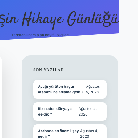
şin Hikaye Günlüğü
Tarihten ilham alan keyifli bilgiler!
https://elexbetgiris.org/
betbox giriş
betexpe
SIDEBAR
SON YAZILAR
Ayağı yürüten baştır
Ağustos
atasözü ne anlama gelir ?
5, 2026
Biz neden dünyaya
Ağustos 4,
geldik ?
2026
Arabada en önemli şey
Ağustos 4,
nedir ?
2026