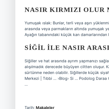
NASIR KIRMIZI OLUR
Yumuşak ıslak: Bunlar, terli veya aşırı yüklen
arasında veya parmakların altında yumuşak yerl
Ayağın tabanındaki küçük kan damarlarından k
SIĞIL ILE NASIR ARA
Siğiller ve hat arasında ayrım yapmanızı sağlaya
alışılmadık derecede büyüyen ciltten oluşur. Kal
sürtünme neden olabilir. Siğillerde küçük siyah
Merkezi | Tıbbi … ›Blog› Si … Podolog Daraa Ç
…
Tarih:
Makaleler