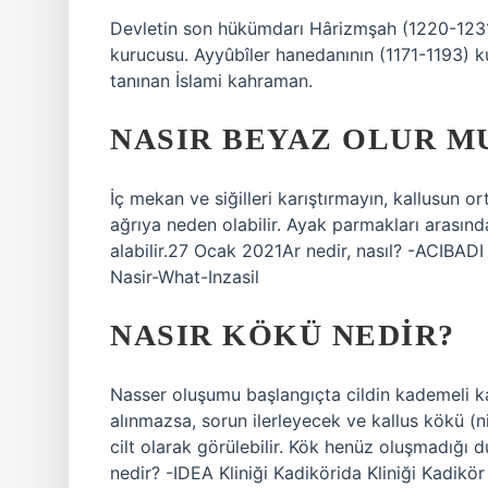
Devletin son hükümdarı Hârizmşah (1220-1231)
kurucusu. Ayyûbîler hanedanının (1171-1193) k
tanınan İslami kahraman.
NASIR BEYAZ OLUR M
İç mekan ve siğilleri karıştırmayın, kallusun or
ağrıya neden olabilir. Ayak parmakları arasında
alabilir.27 Ocak 2021Ar nedir, nasıl? -ACIB
Nasir-What-Inzasil
NASIR KÖKÜ NEDIR?
Nasser oluşumu başlangıçta cildin kademeli k
alınmazsa, sorun ilerleyecek ve kallus kökü (ni
cilt olarak görülebilir. Kök henüz oluşmadığı du
nedir? -IDEA Kliniği Kadikörida Kliniği Kadikör