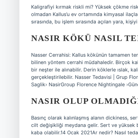
Kaligrafiyi kırmak riskli mi? Yüksek çökme risk
olmadan Kallus’u ev ortamında kimyasal ilaçlar
sırasında, bu işlem sırasında açılan yara, kişiyi
NASIR KÖKÜ NASIL T
Nasser Cerrahisi: Kallus kökünün tamamen temiz
bilinen yöntem cerrahi müdahaledir. Birçok ka
bir neşter ile alınabilir. Derin köklerle ıslak, 
gerçekleştirilebilir. Nasser Tedavisi | Grup F
Saglik› NasirGroup Florence Nightingale ›Gün
NASIR OLUP OLMADIĞI
Basınç olarak kalınlaşmış alanın dickiness, ser
cilt değişikliği meydana gelir. Sert ve yüksek
kaba olabilir.14 Ocak 2021Ar nedir? Nasıl teda