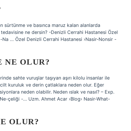
?
ken sürtünme ve basınca maruz kalan alanlarda
 tedavisine ne dersin? -Denizli Cerrahi Hastanesi Özel
i-Na … Özel Denizli Cerrahi Hastanesi ›Nasir-Nonsir -
E NE OLUR?
nde sahte vuruşlar taşıyan aşırı kilolu insanlar ile
 cilt kuruluk ve derin çatlaklara neden olur. Eğer
eksiyonlara neden olabilir. Neden ıslak ve nasıl? – Exp.
Ne-çeliği -… Uzm. Ahmet Acar ›Blog› Nasir-What-
NE OLUR?