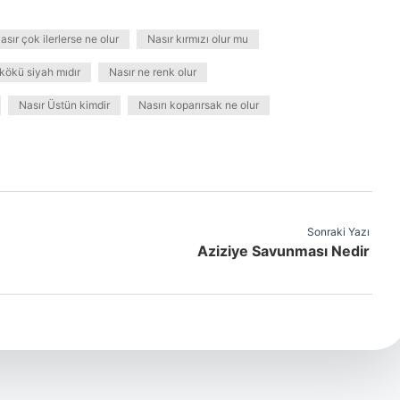
asır çok ilerlerse ne olur
Nasır kırmızı olur mu
 kökü siyah mıdır
Nasır ne renk olur
Nasır Üstün kimdir
Nasırı koparırsak ne olur
Sonraki Yazı
Aziziye Savunması Nedir