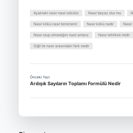
Ayaktaki nasır nasıl sökülür
Nasır beyaz olur mu
N
Nasır kökü nasıl temizlenir
Nasır kökü nedir
Nasır
Nasır olup olmadığını nasıl anlarız
Nasır tehlikeli midir
Siğil ile nasır arasındaki fark nedir
Önceki Yazı
Ardışık Sayıların Toplamı Formülü Nedir