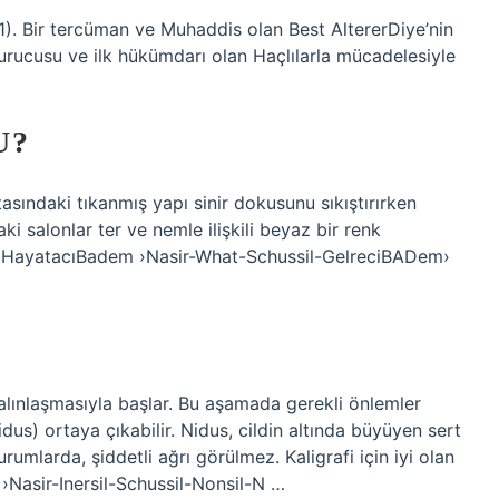
. Bir tercüman ve Muhaddis olan Best AltererDiye’nin
urucusu ve ilk hükümdarı olan Haçlılarla mücadelesiyle
U?
tasındaki tıkanmış yapı sinir dokusunu sıkıştırırken
ki salonlar ter ve nemle ilişkili beyaz bir renk
ADI HayatacıBadem ›Nasir-What-Schussil-GelreciBADem›
alınlaşmasıyla başlar. Bu aşamada gerekli önlemler
dus) ortaya çıkabilir. Nidus, cildin altında büyüyen sert
rumlarda, şiddetli ağrı görülmez. Kaligrafi için iyi olan
 ›Nasir-Inersil-Schussil-Nonsil-N …