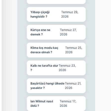
Yılbaşı çiçeği
Temmuz 29,
hangisidir ?
2026
Kürtçe ene ne
Temmuz 27,
demek ?
2026
Klima kış modu kaç
Temmuz 25,
derece olmalı ?
2026
Kalb ne tarafta olur
Temmuz 23,
?
2026
Başörtüsü hangi ülkede
Temmuz 21,
yasaktır ?
2026
Ian Wilmut nasıl
Temmuz 17,
öldü ?
2026