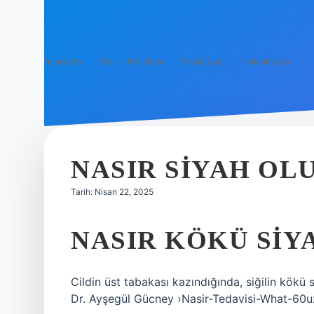
Anasayfa
Gizlilik Politikası
Yasal Uyarı
Hakkımızda
NASIR SIYAH OL
Tarih: Nisan 22, 2025
NASIR KÖKÜ SIY
Cildin üst tabakası kazındığında, siğilin kökü
Dr. Ayşegül Gücney ›Nasir-Tedavisi-What-60u