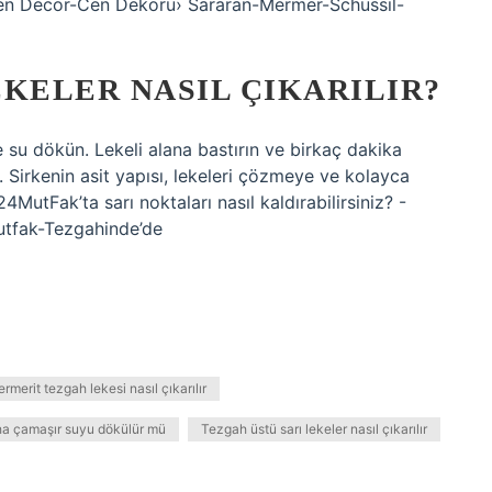
Cen Decor-Cen Dekoru› Sararan-Mermer-Schussil-
KELER NASIL ÇIKARILIR?
e su dökün. Lekeli alana bastırın ve birkaç dakika
n. Sirkenin asit yapısı, lekeleri çözmeye ve kolayca
MutFak’ta sarı noktaları nasıl kaldırabilirsiniz? -
tfak-Tezgahinde’de
rmerit tezgah lekesi nasıl çıkarılır
ha çamaşır suyu dökülür mü
Tezgah üstü sarı lekeler nasıl çıkarılır