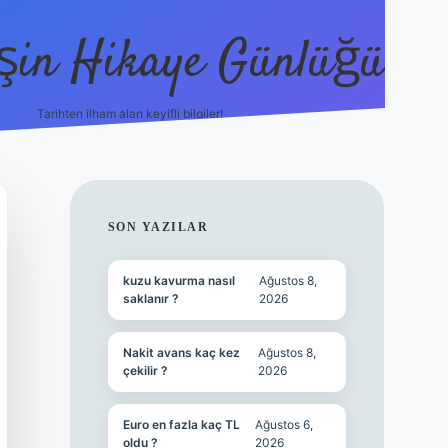
şin Hikaye Günlüğü
Tarihten ilham alan keyifli bilgiler!
https://elexbetgiris.org/
betbox giriş
bet
SIDEBAR
SON YAZILAR
kuzu kavurma nasıl
Ağustos 8,
saklanır ?
2026
Nakit avans kaç kez
Ağustos 8,
çekilir ?
2026
Euro en fazla kaç TL
Ağustos 6,
oldu ?
2026