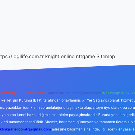
tps://logilife.com.tr
knight online
nttgame
Sitemap
backlinkpaneli@gmail.com
Teams:
forumhizmeti@gmail.com
Whatsapp: 0262 60
i ve İletişim Kurumu (BTK) tarafından onaylanmış bir Yer Sağlayıcı olarak hizmet v
azdıkları içeriklerin sorumluluğunu taşımakta olup, siteye üye olarak bu sorumlul
e yalnızca kendi hazırladığımız makaleler paylaşılmaktadır. Burada yer alan içeri
likleri tamamen tesadüfidir. Sitemiz, kar amacı gütmeyen ve tamamen ücretsiz bir
klinkpanelicomtr@gmail.com
adresine bildirmeniz halinde, ilgili içerikler yasal 