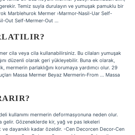
 gerekir. Temiz suyla durulayın ve yumuşak pamuklu bir
Hurok Marblehurok Mermer ›Marmor-Nasil-Uar Self-
l-Out Self-Mermer-Out …
LATILIR?
r cila veya cila kullanabilirsiniz. Bu cilaları yumuşak
nı düzenli olarak geri yükleyebilir. Buna ek olarak,
lik, mermerin parlaklığını korumaya yardımcı olur. 29
puçları Massa Mermer Beyaz Mermerin-From … Massa
RARIR?
vadeli kullanımı mermerin deformasyonuna neden olur.
 gelir. Gözeneklerde kir, yağ ve pas lekeleri
ert ve dayanıklı kadar özeldir. -Cen Decorcen Decor-Cen