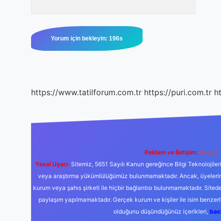
https://www.tatilforum.com.tr
https://puri.com.tr
ht
Reklam ve İletişim:
E-mail:
Yasal Uyarı:
Sitemiz, 5651 Sayılı Kanun gereğince Bilgi Teknolojiler
veya araştırma yükümlülüğümüz bulunmamaktadır. Ancak, üyelerimiz y
kurum veya şahıs şirketi ile hiçbir bağlantısı bulunmamaktadır. Sited
paylaşım yapılmamaktadır. Gerçek kurum ve kişiler ile isim benzer
olduğunu düşündüğünüz içerikleri,
bac