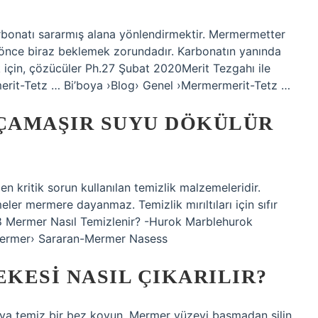
arbonatı sararmış alana yönlendirmektir. Mermermetter
 önce biraz beklemek zorundadır. Karbonatın yanında
için, çözücüler Ph.27 Şubat 2020Merit Tezgahı ile
ermerit-Tetz … Bi’boya ›Blog› Genel ›Mermermerit-Tetz …
ÇAMAŞIR SUYU DÖKÜLÜR
n kritik sorun kullanılan temizlik malzemeleridir.
ler mermere dayanmaz. Temizlik mırıltıları için sıfır
18 Mermer Nasıl Temizlenir? -Hurok Marblehurok
ermer› Sararan-Mermer Nasess
KESI NASIL ÇIKARILIR?
ya temiz bir bez koyun. Mermer yüzeyi basmadan silin,