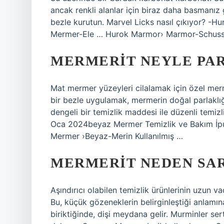
ancak renkli alanlar için biraz daha basmanız
bezle kurutun. Marvel Licks nasıl çıkıyor? -
Mermer-Ele … Hurok Marmor› Marmor-Schussi
MERMERIT NEYLE PAR
Mat mermer yüzeyleri cilalamak için özel merme
bir bezle uygulamak, mermerin doğal parlaklığı
dengeli bir temizlik maddesi ile düzenli temiz
Oca 2024beyaz Mermer Temizlik ve Bakım İ
Mermer ›Beyaz-Merin Kullanılmış …
MERMERIT NEDEN SA
Aşındırıcı olabilen temizlik ürünlerinin uzun 
Bu, küçük gözeneklerin belirginleştiği anlamına
biriktiğinde, dişi meydana gelir. Murminler s