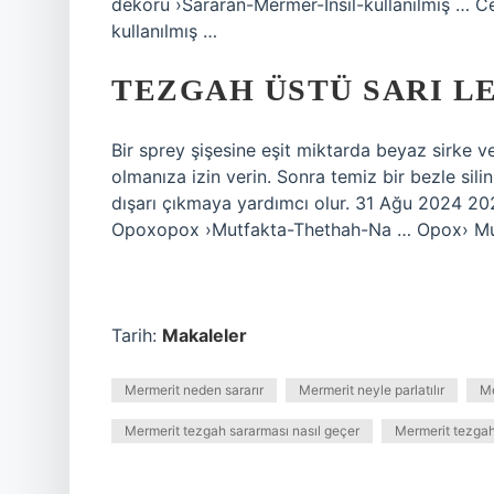
dekoru ›Sararan-Mermer-Insil-kullanılmış … 
kullanılmış …
TEZGAH ÜSTÜ SARI LE
Bir sprey şişesine eşit miktarda beyaz sirke v
olmanıza izin verin. Sonra temiz bir bezle sili
dışarı çıkmaya yardımcı olur. 31 Ağu 2024 2024
Opoxopox ›Mutfakta-Thethah-Na … Opox› Mu
Tarih:
Makaleler
Mermerit neden sararır
Mermerit neyle parlatılır
Me
Mermerit tezgah sararması nasıl geçer
Mermerit tezga