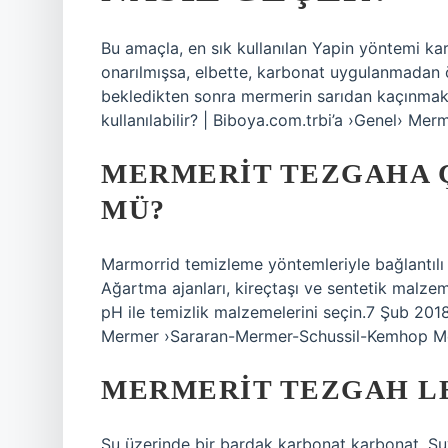
Bu amaçla, en sık kullanılan Yapin yöntemi k
onarılmışsa, elbette, karbonat uygulanmadan
bekledikten sonra mermerin sarıdan kaçınmak 
kullanılabilir? | Biboya.com.trbi’a ›Genel› M
MERMERIT TEZGAHA 
MÜ?
Marmorrid temizleme yöntemleriyle bağlantılı e
Ağartma ajanları, kireçtaşı ve sentetik malzeme
pH ile temizlik malzemelerini seçin.7 Şub 20
Mermer ›Sararan-Mermer-Schussil-Kemhop M
MERMERIT TEZGAH LE
Su üzerinde bir bardak karbonat karbonat. Su