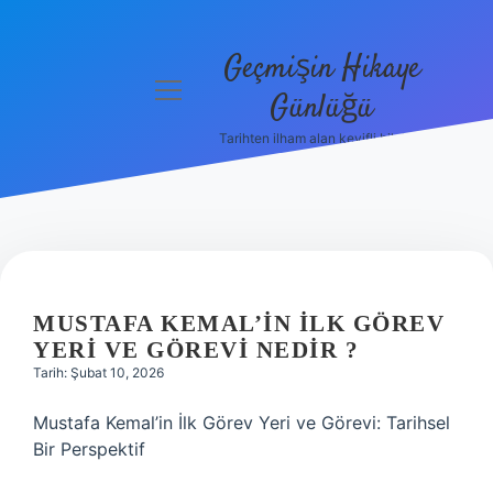
Geçmişin Hikaye
menüyü
Günlüğü
aç
Tarihten ilham alan keyifli bilgiler!
Anasayfa
Gizlilik
Politikası
Yasal Uyarı
MUSTAFA KEMAL’IN ILK GÖREV
Hakkımızda
YERI VE GÖREVI NEDIR ?
Tarih: Şubat 10, 2026
Mustafa Kemal’in İlk Görev Yeri ve Görevi: Tarihsel
Bir Perspektif