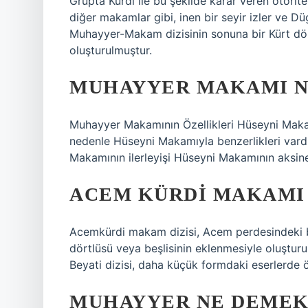
Grupta Kurdî ile bu şekilde karar veren otorit
diğer makamlar gibi, inen bir seyir izler ve Dü
Muhayyer-Makam dizisinin sonuna bir Kürt dör
oluşturulmuştur.
MUHAYYER MAKAMI N
Muhayyer Makamının Özellikleri Hüseyni Makam
nedenle Hüseyni Makamıyla benzerlikleri vard
Makamının ilerleyişi Hüseyni Makamının aksine 
ACEM KÜRDI MAKAMI
Acemkürdi makam dizisi, Acem perdesindeki bir
dörtlüsü veya beşlisinin eklenmesiyle oluşturul
Beyati dizisi, daha küçük formdaki eserlerde ö
MUHAYYER NE DEMEK