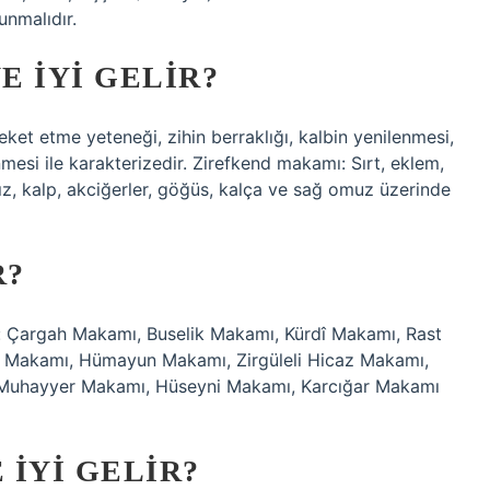
unmalıdır.
 IYI GELIR?
t etme yeteneği, zihin berraklığı, kalbin yenilenmesi,
mesi ile karakterizedir. Zirefkend makamı: Sırt, eklem,
ız, kalp, akciğerler, göğüs, kalça ve sağ omuz üzerinde
R?
r: Çargah Makamı, Buselik Makamı, Kürdî Makamı, Rast
 Makamı, Hümayun Makamı, Zirgüleli Hicaz Makamı,
 Muhayyer Makamı, Hüseyni Makamı, Karcığar Makamı
IYI GELIR?