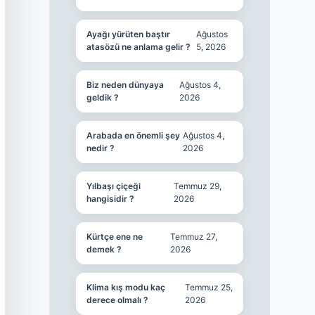
Ayağı yürüten baştır
Ağustos
atasözü ne anlama gelir ?
5, 2026
Biz neden dünyaya
Ağustos 4,
geldik ?
2026
Arabada en önemli şey
Ağustos 4,
nedir ?
2026
Yılbaşı çiçeği
Temmuz 29,
hangisidir ?
2026
Kürtçe ene ne
Temmuz 27,
demek ?
2026
Klima kış modu kaç
Temmuz 25,
derece olmalı ?
2026