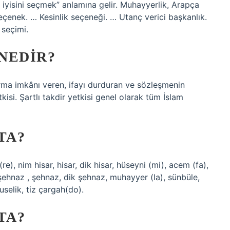
iyisini seçmek” anlamına gelir. Muhayyerlik, Arapça
 seçenek. … Kesinlik seçeneği. … Utanç verici başkanlık.
 seçimi.
NEDIR?
rma imkânı veren, ifayı durduran ve sözleşmenin
tkisi. Şartlı takdir yetkisi genel olarak tüm İslam
TA?
re), nim hisar, hisar, dik hisar, hüseyni (mi), acem (fa),
şehnaz , şehnaz, dik şehnaz, muhayyer (la), sünbüle,
buselik, tiz çargah(do).
TA?