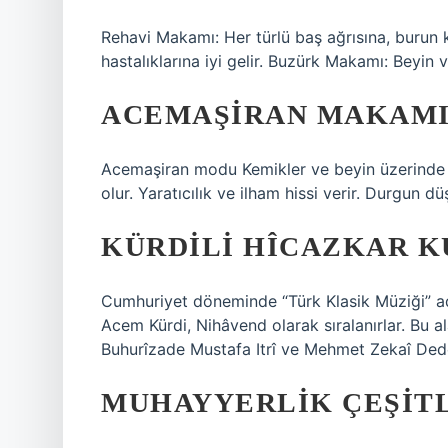
Rehavi Makamı: Her türlü baş ağrısına, burun 
hastalıklarına iyi gelir. Buzürk Makamı: Beyin ve 
ACEMAŞIRAN MAKAMI 
Acemaşiran modu Kemikler ve beyin üzerinde e
olur. Yaratıcılık ve ilham hissi verir. Durgun d
KÜRDILI HÎCAZKAR K
Cumhuriyet döneminde “Türk Klasik Müziği” adı
Acem Kürdi, Nihâvend olarak sıralanırlar. Bu al
Buhurîzade Mustafa Itrî ve Mehmet Zekaî Ded
MUHAYYERLIK ÇEŞITL