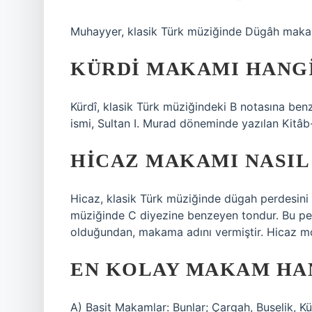
Muhayyer, klasik Türk müziğinde Dügâh makam
KÜRDI MAKAMI HANG
Kürdî, klasik Türk müziğindeki B notasına be
ismi, Sultan I. Murad döneminde yazılan Kitâ
HICAZ MAKAMI NASIL
Hicaz, klasik Türk müziğinde dügah perdesini 
müziğinde C diyezine benzeyen tondur. Bu pe
olduğundan, makama adını vermiştir. Hicaz mod
EN KOLAY MAKAM HA
A) Basit Makamlar: Bunlar; Çargah, Buselik, Kü