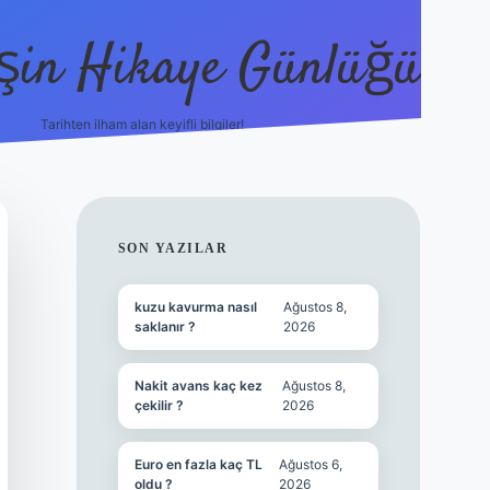
şin Hikaye Günlüğü
Tarihten ilham alan keyifli bilgiler!
https://elexbetgiris.org/
betbox giriş
betexp
SIDEBAR
SON YAZILAR
kuzu kavurma nasıl
Ağustos 8,
saklanır ?
2026
Nakit avans kaç kez
Ağustos 8,
çekilir ?
2026
Euro en fazla kaç TL
Ağustos 6,
oldu ?
2026