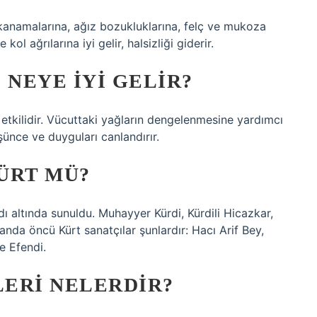
kanamalarına, ağız bozukluklarına, felç ve mukoza
kol ağrılarına iyi gelir, halsizliği giderir.
NEYE IYI GELIR?
tkilidir. Vücuttaki yağların dengelenmesine yardımcı
üşünce ve duyguları canlandırır.
ÜRT MÜ?
 altında sunuldu. Muhayyer Kürdi, Kürdili Hicazkar,
anda öncü Kürt sanatçılar şunlardır: Hacı Arif Bey,
e Efendi.
ERI NELERDIR?