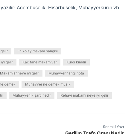
yazılır: Acembuselik, Hisarbuselik, Muhayyerkürdi vb.
gelir
En kolay makam hangisi
yi gelir
Kaç tane makam var
Kürdi kimdir
Makamlar neye iyi gelir
Muhayyer hangi nota
ne demek
Muhayyer ne demek müzik
ir
Muhayyerlik şartı nedir
Rehavi makamı neye iyi gelir
Sonraki Yazı
Gerilim Trafo Oranı Nedir