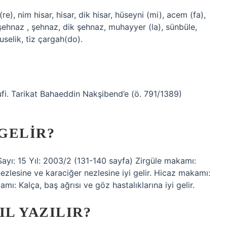
re), nim hisar, hisar, dik hisar, hüseyni (mi), acem (fa),
şehnaz , şehnaz, dik şehnaz, muhayyer (la), sünbüle,
buselik, tiz çargah(do).
fi. Tarikat Bahaeddin Nakşibend’e (ö. 791/1389)
GELIR?
Sayı: 15 Yıl: 2003/2 (131-140 sayfa) Zirgüle makamı:
nezlesine ve karaciğer nezlesine iyi gelir. Hicaz makamı:
kamı: Kalça, baş ağrısı ve göz hastalıklarına iyi gelir.
L YAZILIR?