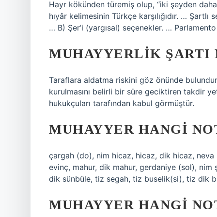
Hayr kökünden türemiş olup, “iki şeyden daha 
hıyâr kelimesinin Türkçe karşılığıdır. … Şartlı
… B) Şer’i (yargısal) seçenekler. … Parlamento
MUHAYYERLIK ŞARTI 
Taraflara aldatma riskini göz önünde bulundu
kurulmasını belirli bir süre geciktiren takdir ye
hukukçuları tarafından kabul görmüştür.
MUHAYYER HANGI NO
çargah (do), nim hicaz, hicaz, dik hicaz, neva (
evinç, mahur, dik mahur, gerdaniye (sol), nim 
dik sünbüle, tiz segah, tiz buselik(si), tiz dik 
MUHAYYER HANGI NO