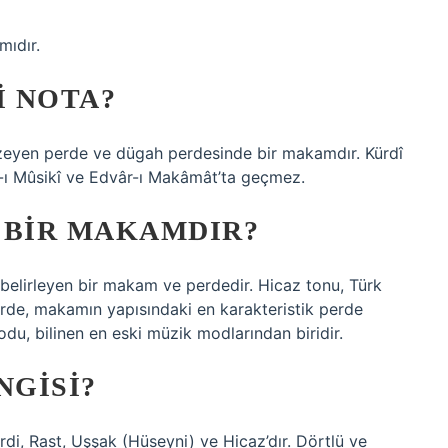
ıdır.
I NOTA?
nzeyen perde ve dügah perdesinde bir makamdır. Kürdî
b-ı Mûsikî ve Edvâr-ı Makâmât’ta geçmez.
 BIR MAKAMDIR?
belirleyen bir makam ve perdedir. Hicaz tonu, Türk
rde, makamın yapısındaki en karakteristik perde
u, bilinen en eski müzik modlarından biridir.
NGISI?
rdi, Rast, Uşşak (Hüseyni) ve Hicaz’dır. Dörtlü ve