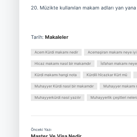
20. Müzikte kullanılan makam adları yan yana 
Tarih:
Makaleler
Acem Kürdi makamı nedir
Acemaşiran makamı neye iyi 
Hicaz makamı nasıl bir makamdır
İsfahan makamı neye i
Kürdi makamı hangi nota
Kürdili hîcazkar Kürt mü
Muhayyer Kürdi nasıl bir makamdır
Muhayyer makamı 
Muhayyerkürdi nasıl yazılır
Muhayyerlik çeşitleri nelerd
Önceki Yazı
Master Ve Visa Nedir