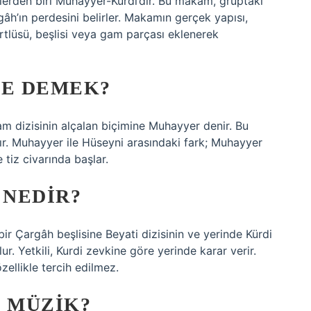
elerden biri Muhayyer-Kurdi’dir. Bu makam, gruptaki
gâh’ın perdesini belirler. Makamın gerçek yapısı,
tlüsü, beşlisi veya gam parçası eklenerek
E DEMEK?
 dizisinin alçalan biçimine Muhayyer denir. Bu
ır. Muhayyer ile Hüseyni arasındaki fark; Muhayyer
tiz civarında başlar.
 NEDIR?
 Çargâh beşlisine Beyati dizisinin ve yerinde Kürdi
ur. Yetkili, Kurdi zevkine göre yerinde karar verir.
zellikle tercih edilmez.
 MÜZIK?