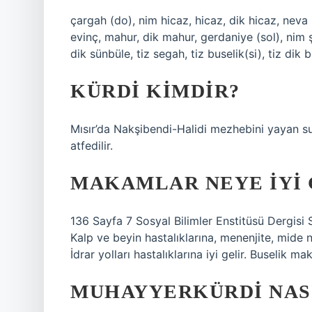
çargah (do), nim hicaz, hicaz, dik hicaz, neva (
evinç, mahur, dik mahur, gerdaniye (sol), nim 
dik sünbüle, tiz segah, tiz buselik(si), tiz dik 
KÜRDI KIMDIR?
Mısır’da Nakşibendi-Halidi mezhebini yayan su
atfedilir.
MAKAMLAR NEYE IYI 
136 Sayfa 7 Sosyal Bilimler Enstitüsü Dergisi 
Kalp ve beyin hastalıklarına, menenjite, mide 
İdrar yolları hastalıklarına iyi gelir. Buselik ma
MUHAYYERKÜRDI NASI