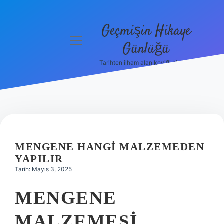
Geçmişin Hikaye
menüyü
Günlüğü
aç
Tarihten ilham alan keyifli bilgiler!
Anasayfa
Gizlilik
Politikası
Yasal Uyarı
MENGENE HANGI MALZEMEDEN
Hakkımızda
YAPILIR
Tarih: Mayıs 3, 2025
MENGENE
MALZEMESI