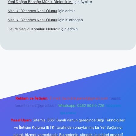
Yeni Doğan Bebeğe Müzik Dinletilir Mi
için
Aybike
Nitelikli Yatırımcı Nasıl Olunur
için
admin
Nitelikli Yatırımcı Nasıl Olunur
için
Kurtboğan
Çevre Sağlığı Konuları Nelerdir
için
admin
x giriş
betexper yeni giriş
Reklam ve İletişim:
E-mail:
backlinkpaneli@gmail.com
Teams:
forumhizmeti@gmail.com
Whatsapp: 0262 606 0 726
Telegram:
@karabul
Yasal Uyarı:
Sitemiz, 5651 Sayılı Kanun gereğince Bilgi Teknolojileri
ve İletişim Kurumu (BTK) tarafından onaylanmış bir Yer Sağlayıcı
olarak hizmet vermektedir. Bu nedenle, sitedeki içerikleri proaktif