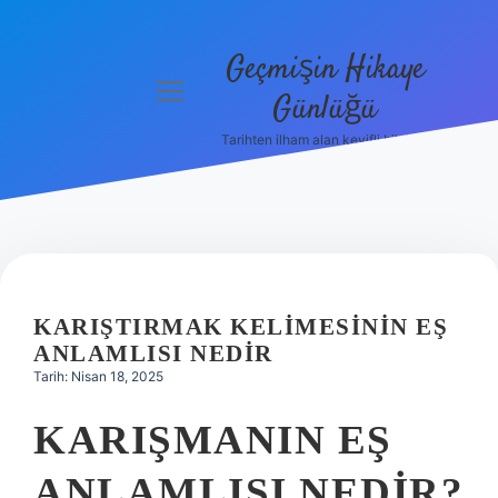
Geçmişin Hikaye
menüyü
Günlüğü
aç
Tarihten ilham alan keyifli bilgiler!
Anasayfa
Gizlilik
Politikası
Yasal Uyarı
KARIŞTIRMAK KELIMESININ EŞ
Hakkımızda
ANLAMLISI NEDIR
Tarih: Nisan 18, 2025
KARIŞMANIN EŞ
ANLAMLISI NEDIR?