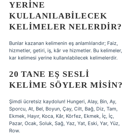
YERINE
KULLANILABILECEK
KELIMELER NELERDIR?
Bunlar kazanan kelimenin eş anlamlılarıdır; Faiz,
hizmetler, getiri, iş, kâr ve hizmetler. Bu kelimeler,
kar kelimesi yerine kullanılabilecek kelimelerdir.
20 TANE EŞ SESLI
KELIME SÖYLER MISIN?
Şimdi ücretsiz kaydolun! Hungeri, Alay, Bin, Ay,
Sporcu, At, Bel, Boyun, Çay, Cilt, Bağ, Diz, Tam,
Ekmek, Hayır, Koca, Kâr, Körfez, Ekmek, İç, İç,
Pazar, Ocak, Soluk, Sağ, Yaz, Yat, Eski, Yar, Yüz,
Row.