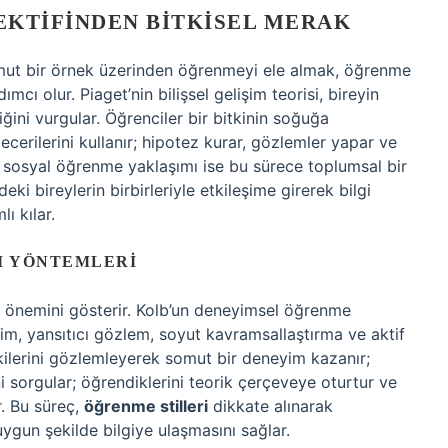
EKTIFINDEN BITKISEL MERAK
somut bir örnek üzerinden öğrenmeyi ele almak, öğrenme
cı olur. Piaget’nin bilişsel gelişim teorisi, bireyin
ğini vurgular. Öğrenciler bir bitkinin soğuğa
ecerilerini kullanır; hipotez kurar, gözlemler yapar ve
n sosyal öğrenme yaklaşımı ise bu sürece toplumsal bir
ki bireylerin birbirleriyle etkileşime girerek bilgi
ı kılar.
M YÖNTEMLERI
 önemini gösterir. Kolb’un deneyimsel öğrenme
, yansıtıcı gözlem, soyut kavramsallaştırma ve aktif
kilerini gözlemleyerek somut bir deneyim kazanır;
i sorgular; öğrendiklerini teorik çerçeveye oturtur ve
r. Bu süreç,
öğrenme stilleri
dikkate alınarak
uygun şekilde bilgiye ulaşmasını sağlar.