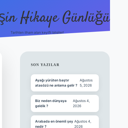
şin Hikaye Günlüğü
Tarihten ilham alan keyifli bilgiler!
https://elexbetgiris.o
SIDEBAR
SON YAZILAR
Ayağı yürüten baştır
Ağustos
atasözü ne anlama gelir ?
5, 2026
Biz neden dünyaya
Ağustos 4,
geldik ?
2026
Arabada en önemli şey
Ağustos 4,
nedir ?
2026