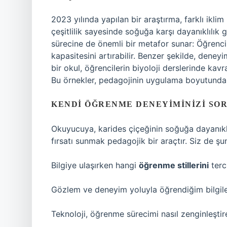
2023 yılında yapılan bir araştırma, farklı iklim
çeşitlilik sayesinde soğuğa karşı dayanıklılık 
sürecine de önemli bir metafor sunar: Öğrenci
kapasitesini artırabilir. Benzer şekilde, deney
bir okul, öğrencilerin biyoloji derslerinde ka
Bu örnekler, pedagojinin uygulama boyutunda et
KENDI ÖĞRENME DENEYIMINIZI S
Okuyucuya, karides çiçeğinin soğuğa dayanıklı
fırsatı sunmak pedagojik bir araçtır. Siz de şun
Bilgiye ulaşırken hangi
öğrenme stillerini
terc
Gözlem ve deneyim yoluyla öğrendiğim bilgiler
Teknoloji, öğrenme sürecimi nasıl zenginleştire