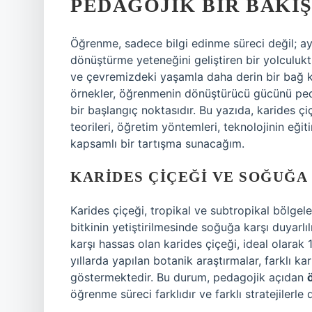
PEDAGOJIK BIR BAKI
Öğrenme, sadece bilgi edinme süreci değil; a
dönüştürme yeteneğini geliştiren bir yolculuktu
ve çevremizdeki yaşamla daha derin bir bağ k
örnekler, öğrenmenin dönüştürücü gücünü pe
bir başlangıç noktasıdır. Bu yazıda, karides 
teorileri, öğretim yöntemleri, teknolojinin eği
kapsamlı bir tartışma sunacağım.
KARIDES ÇIÇEĞI VE SOĞUĞA
Karides çiçeği, tropikal ve subtropikal bölgelerd
bitkinin yetiştirilmesinde soğuğa karşı duyarlı
karşı hassas olan karides çiçeği, ideal olarak
yıllarda yapılan botanik araştırmalar, farklı ka
göstermektedir. Bu durum, pedagojik açıdan
öğrenme süreci farklıdır ve farklı stratejilerle 