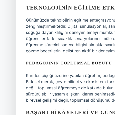
TEKNOLOJININ EĞITIME ETK
Günümüzde teknolojinin eğitime entegrasyonu,
zenginleştirmektedir. Dijital simülasyonlar, san
soğuğa dayanıklılığını deneyimlemeyi mümkün k
öğrenciler farklı sıcaklık senaryolarını simüle e
öğrenme sürecini sadece bilgiyi almakla sını
çözme becerilerini geliştiren aktif bir deneyi
PEDAGOJININ TOPLUMSAL BOYUTU
Karides çiçeği üzerine yapılan öğretim, pedag
Bitkisel merak, çevre bilinci ve ekosistem fark
değil, toplumsal öğrenmeye de katkıda bulunur.
sürdürülebilir yaşam alışkanlıklarını benimse
bireysel gelişimi değil, toplumsal dönüşümü d
BAŞARI HIKÂYELERI VE GÜ