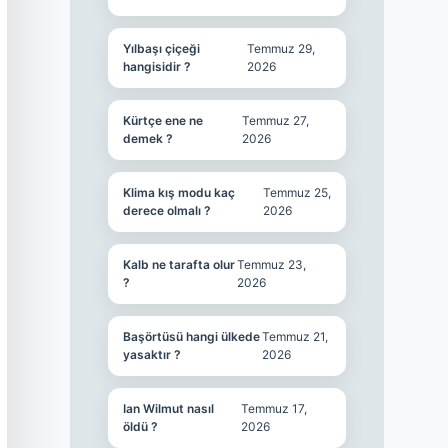
Yılbaşı çiçeği
Temmuz 29,
hangisidir ?
2026
Kürtçe ene ne
Temmuz 27,
demek ?
2026
Klima kış modu kaç
Temmuz 25,
derece olmalı ?
2026
Kalb ne tarafta olur
Temmuz 23,
?
2026
Başörtüsü hangi ülkede
Temmuz 21,
yasaktır ?
2026
Ian Wilmut nasıl
Temmuz 17,
öldü ?
2026