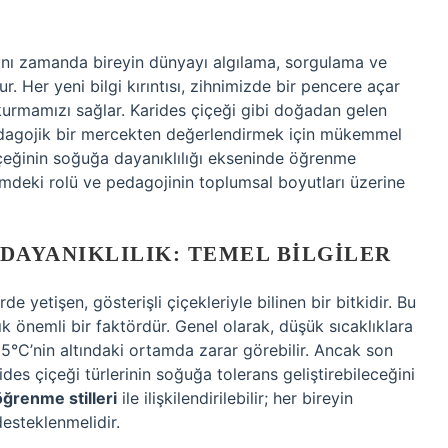
Ş
ynı zamanda bireyin dünyayı algılama, sorgulama ve
r. Her yeni bilgi kırıntısı, zihnimizde bir pencere açar
urmamızı sağlar. Karides çiçeği gibi doğadan gelen
dagojik bir mercekten değerlendirmek için mükemmel
çiçeğinin soğuğa dayanıklılığı ekseninde öğrenme
timdeki rolü ve pedagojinin toplumsal boyutları üzerine
 DAYANIKLILIK: TEMEL BILGILER
e yetişen, gösterişli çiçekleriyle bilinen bir bitkidir. Bu
lık önemli bir faktördür. Genel olarak, düşük sıcaklıklara
 15°C’nin altındaki ortamda zarar görebilir. Ancak son
rides çiçeği türlerinin soğuğa tolerans geliştirebileceğini
öğrenme stilleri
ile ilişkilendirilebilir; her bireyin
desteklenmelidir.