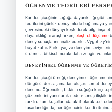
ÖĞRENME TEORILERI PERSP
Karides çiçeğinin soğuğa dayanıklılığı gibi 
teorilerini günlük deneyimlerle bağlamaya yardım
çevresindeki dünyayı keşfederek bilgi inşa etti
dayanıklılığını araştırırken,
eleştirel düşünme
b
deney sonuçlarını analiz ederler. Vygotsky’ni
boyut katar. Farklı yaş ve deneyim seviyelerinde
üretmesi, bitkisel merakı daha zengin ve anlaml
DENEYIMSEL ÖĞRENME VE ÖĞRETI
Karides çiçeği örneği, deneyimsel öğrenmenin
döngüsü, dört aşamadan oluşur: somut deneyim
deneme. Öğrenciler, bitkinin soğuğa karşı tep
gözlemlerini yansıtarak neden-sonuç ilişkilerin
farklı ortam koşullarında aktif olarak test ede
tasarlandığında, her öğrencinin kendi ritmine 