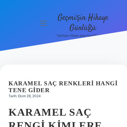
Geçmişin Hikaye
menüyü
Günlüğü
aç
Tarihten ilham alan keyifli bilgiler!
Anasayfa
Gizlilik
Politikası
Yasal Uyarı
KARAMEL SAÇ RENKLERI HANGI
Hakkımızda
TENE GIDER
Tarih: Ekim 28, 2024
KARAMEL SAÇ
RENGI KIMLERE