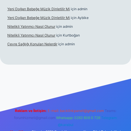
Yeni Doğan Bebeğe Müzik Dinletilir Mi
için
admin
Yeni Doğan Bebeğe Müzik Dinletilir Mi
için
Aybike
Nitelikli Yatırımcı Nasıl Olunur
için
admin
Nitelikli Yatırımcı Nasıl Olunur
için
Kurtboğan
Çevre Sağlığı Konuları Nelerdir
için
admin
er yeni giriş
Reklam ve İletişim:
E-mail:
backlinkpaneli@gmail.com
Teams:
forumhizmeti@gmail.com
Whatsapp: 0262 606 0 726
Telegram:
@karabul