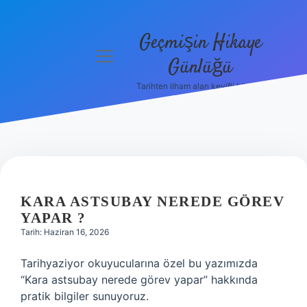
Geçmişin Hikaye
menüyü
Günlüğü
aç
Tarihten ilham alan keyifli bilgiler!
Anasayfa
Gizlilik
Politikası
Yasal Uyarı
KARA ASTSUBAY NEREDE GÖREV
Hakkımızda
YAPAR ?
Tarih: Haziran 16, 2026
Tarihyaziyor okuyucularına özel bu yazımızda
“Kara astsubay nerede görev yapar” hakkında
pratik bilgiler sunuyoruz.