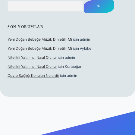
Arama
SON YORUMLAR
Yeni Doğan Bebeğe Müzik Dinletilir Mi
için
admin
Yeni Doğan Bebeğe Müzik Dinletilir Mi
için
Aybike
Nitelikli Yatırımcı Nasıl Olunur
için
admin
Nitelikli Yatırımcı Nasıl Olunur
için
Kurtboğan
Çevre Sağlığı Konuları Nelerdir
için
admin
etexper yeni giriş