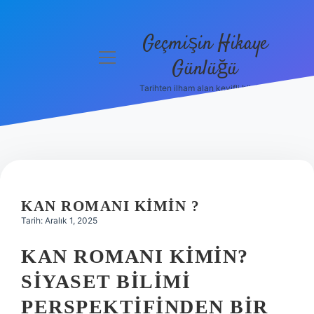
Geçmişin Hikaye
menüyü
Günlüğü
aç
Tarihten ilham alan keyifli bilgiler!
Anasayfa
Gizlilik
Politikası
Yasal Uyarı
KAN ROMANI KIMIN ?
Hakkımızda
Tarih: Aralık 1, 2025
KAN ROMANI KIMIN?
SIYASET BILIMI
PERSPEKTIFINDEN BIR