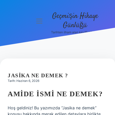
Geçmişin Hikaye
menüyü
Günlüğü
aç
Tarihten ilham alan keyifli bilgiler!
Anasayfa
Gizlilik
Politikası
Yasal Uyarı
JASIKA NE DEMEK ?
Hakkımızda
Tarih: Haziran 6, 2026
AMIDE İSMI NE DEMEK?
Hoş geldiniz! Bu yazımızda “Jasika ne demek”
konusu hakkında merak edilen detaylara birlikte