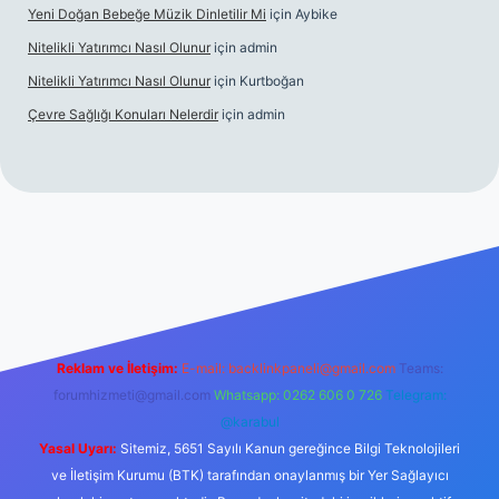
Yeni Doğan Bebeğe Müzik Dinletilir Mi
için
Aybike
Nitelikli Yatırımcı Nasıl Olunur
için
admin
Nitelikli Yatırımcı Nasıl Olunur
için
Kurtboğan
Çevre Sağlığı Konuları Nelerdir
için
admin
betexper yeni giriş
Reklam ve İletişim:
E-mail:
backlinkpaneli@gmail.com
Teams:
forumhizmeti@gmail.com
Whatsapp: 0262 606 0 726
Telegram:
@karabul
Yasal Uyarı:
Sitemiz, 5651 Sayılı Kanun gereğince Bilgi Teknolojileri
ve İletişim Kurumu (BTK) tarafından onaylanmış bir Yer Sağlayıcı