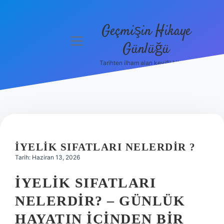
Geçmişin Hikaye
menüyü
Günlüğü
aç
Tarihten ilham alan keyifli bilgiler!
Anasayfa
Gizlilik
Politikası
Yasal Uyarı
İYELIK SIFATLARI NELERDIR ?
Hakkımızda
Tarih: Haziran 13, 2026
İYELIK SIFATLARI
NELERDIR? – GÜNLÜK
HAYATIN İÇINDEN BIR