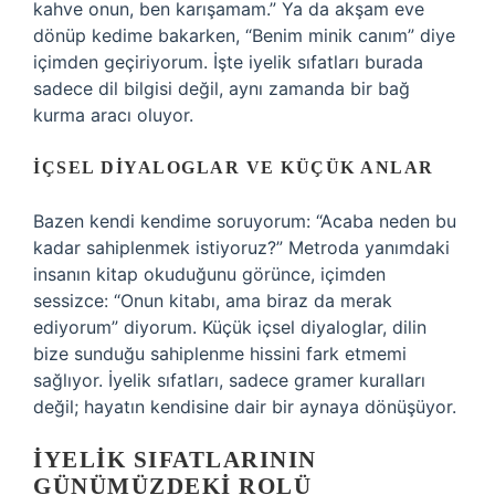
kahve onun, ben karışamam.” Ya da akşam eve
dönüp kedime bakarken, “Benim minik canım” diye
içimden geçiriyorum. İşte iyelik sıfatları burada
sadece dil bilgisi değil, aynı zamanda bir bağ
kurma aracı oluyor.
İÇSEL DIYALOGLAR VE KÜÇÜK ANLAR
Bazen kendi kendime soruyorum: “Acaba neden bu
kadar sahiplenmek istiyoruz?” Metroda yanımdaki
insanın kitap okuduğunu görünce, içimden
sessizce: “Onun kitabı, ama biraz da merak
ediyorum” diyorum. Küçük içsel diyaloglar, dilin
bize sunduğu sahiplenme hissini fark etmemi
sağlıyor. İyelik sıfatları, sadece gramer kuralları
değil; hayatın kendisine dair bir aynaya dönüşüyor.
İYELIK SIFATLARININ
GÜNÜMÜZDEKI ROLÜ