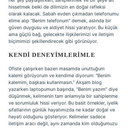
her şey paylaşılırken, sahiplenmek ve bir şeye ait
hissetmek belki de dilimizin en doğal refleksi
olarak kalacak. Sabah evden çıkmadan telefonumu
elime alıp “Benim telefonum” demek, aslında bir
güven duygusu ve aidiyet hissi yaratıyor. Bu küçük
ama güçlü bağ, gelecekte ilişkilerimizi ve iletişim
biçimimizi şekillendirecek gibi görünüyor.
KENDI DENEYIMLERIMLE
Ofiste çalışırken bazen masamda unuttuğum
kalemi görüyorum ve kendime diyorum: “Benim
kalemim, başkası kullanmasın.” Akşam blog
yazarken laptopumun başında, “Benim yazım” diye
düşünmek, kelimenin tam anlamıyla bir sahiplenme
ve sorumluluk hissi veriyor. Bu basit örnekler, iyelik
sıfatlarının günlük hayatımızda ne kadar doğal ve
hayati olduğunu gösteriyor. Kelimeler sadece
iletişim aracı değil, aynı zamanda kim olduğumuzu