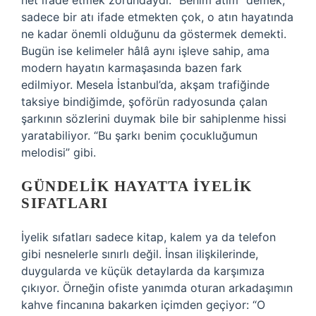
net ifade etmek zorundaydı. “Benim atım” demek,
sadece bir atı ifade etmekten çok, o atın hayatında
ne kadar önemli olduğunu da göstermek demekti.
Bugün ise kelimeler hâlâ aynı işleve sahip, ama
modern hayatın karmaşasında bazen fark
edilmiyor. Mesela İstanbul’da, akşam trafiğinde
taksiye bindiğimde, şoförün radyosunda çalan
şarkının sözlerini duymak bile bir sahiplenme hissi
yaratabiliyor. “Bu şarkı benim çocukluğumun
melodisi” gibi.
GÜNDELIK HAYATTA İYELIK
SIFATLARI
İyelik sıfatları sadece kitap, kalem ya da telefon
gibi nesnelerle sınırlı değil. İnsan ilişkilerinde,
duygularda ve küçük detaylarda da karşımıza
çıkıyor. Örneğin ofiste yanımda oturan arkadaşımın
kahve fincanına bakarken içimden geçiyor: “O