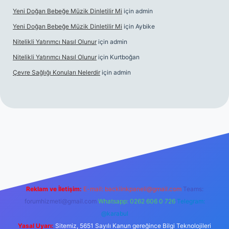
Yeni Doğan Bebeğe Müzik Dinletilir Mi
için
admin
Yeni Doğan Bebeğe Müzik Dinletilir Mi
için
Aybike
Nitelikli Yatırımcı Nasıl Olunur
için
admin
Nitelikli Yatırımcı Nasıl Olunur
için
Kurtboğan
Çevre Sağlığı Konuları Nelerdir
için
admin
xper yeni giriş
Reklam ve İletişim:
E-mail:
backlinkpaneli@gmail.com
Teams:
forumhizmeti@gmail.com
Whatsapp: 0262 606 0 726
Telegram:
@karabul
Yasal Uyarı:
Sitemiz, 5651 Sayılı Kanun gereğince Bilgi Teknolojileri