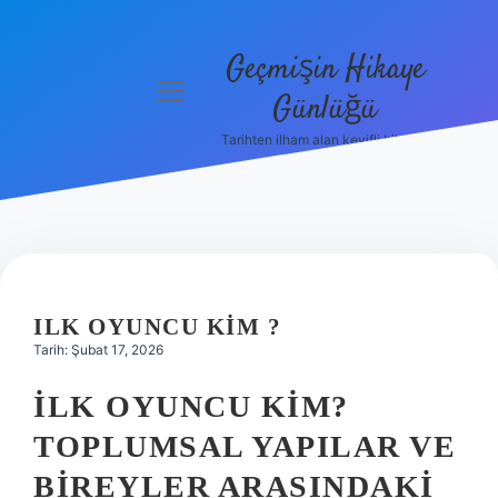
Geçmişin Hikaye
menüyü
Günlüğü
aç
Tarihten ilham alan keyifli bilgiler!
Anasayfa
Gizlilik
Politikası
Yasal Uyarı
ILK OYUNCU KIM ?
Hakkımızda
Tarih: Şubat 17, 2026
İLK OYUNCU KIM?
TOPLUMSAL YAPILAR VE
BIREYLER ARASINDAKI