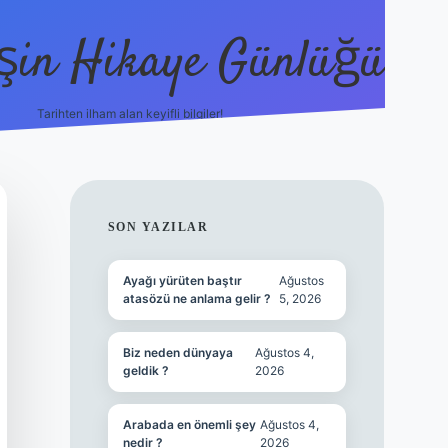
şin Hikaye Günlüğü
Tarihten ilham alan keyifli bilgiler!
https://elexbetgiris.org/
betbox giriş
betexpe
SIDEBAR
SON YAZILAR
Ayağı yürüten baştır
Ağustos
atasözü ne anlama gelir ?
5, 2026
Biz neden dünyaya
Ağustos 4,
geldik ?
2026
Arabada en önemli şey
Ağustos 4,
nedir ?
2026