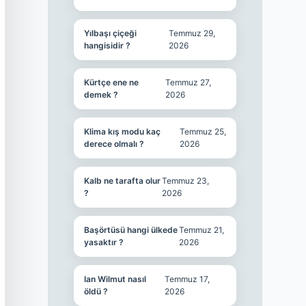
Yılbaşı çiçeği
Temmuz 29,
hangisidir ?
2026
Kürtçe ene ne
Temmuz 27,
demek ?
2026
Klima kış modu kaç
Temmuz 25,
derece olmalı ?
2026
Kalb ne tarafta olur
Temmuz 23,
?
2026
Başörtüsü hangi ülkede
Temmuz 21,
yasaktır ?
2026
Ian Wilmut nasıl
Temmuz 17,
öldü ?
2026