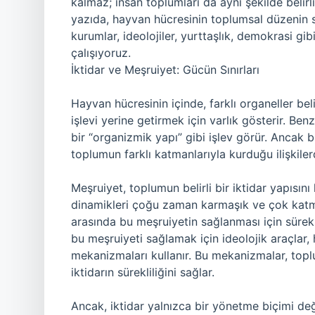
kalmaz; insan toplumları da aynı şekilde belirli 
yazıda, hayvan hücresinin toplumsal düzenin s
kurumlar, ideolojiler, yurttaşlık, demokrasi g
çalışıyoruz.
İktidar ve Meşruiyet: Gücün Sınırları
Hayvan hücresinin içinde, farklı organeller belirl
işlevi yerine getirmek için varlık gösterir. B
bir “organizmik yapı” gibi işlev görür. Ancak 
toplumun farklı katmanlarıyla kurduğu ilişkile
Meşruiyet, toplumun belirli bir iktidar yapısın
dinamikleri çoğu zaman karmaşık ve çok katmanlı
arasında bu meşruiyetin sağlanması için sürekl
bu meşruiyeti sağlamak için ideolojik araçlar, 
mekanizmaları kullanır. Bu mekanizmalar, topl
iktidarın sürekliliğini sağlar.
Ancak, iktidar yalnızca bir yönetme biçimi de