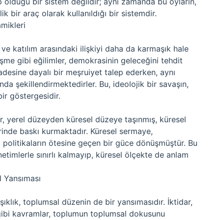
p olduğu bir sistem değildir; aynı zamanda bu oyların,
k bir araç olarak kullanıldığı bir sistemdir.
mikleri
 ve katılım arasındaki ilişkiyi daha da karmaşık hale
leşme gibi eğilimler, demokrasinin geleceğini tehdit
iradesine dayalı bir meşruiyet talep ederken, aynı
nda şekillendirmektedirler. Bu, ideolojik bir savaşın,
bir göstergesidir.
dar, yerel düzeyden küresel düzeye taşınmış, küresel
rinde baskı kurmaktadır. Küresel sermaye,
al politikaların ötesine geçen bir güce dönüşmüştür. Bu
netimlerle sınırlı kalmayıp, küresel ölçekte de anlam
l Yansıması
lık, toplumsal düzenin de bir yansımasıdır. İktidar,
i gibi kavramlar, toplumun toplumsal dokusunu