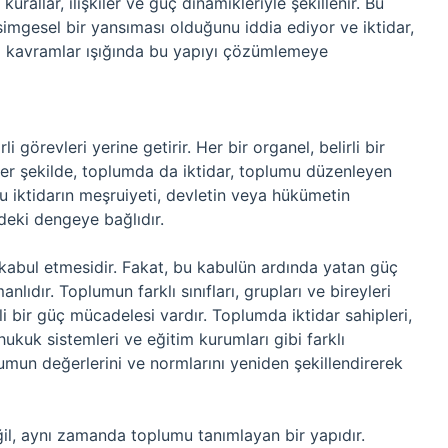
kurallar, ilişkiler ve güç dinamikleriyle şekillenir. Bu
imgesel bir yansıması olduğunu iddia ediyor ve iktidar,
ibi kavramlar ışığında bu yapıyı çözümlemeye
i görevleri yerine getirir. Her bir organel, belirli bir
enzer şekilde, toplumda da iktidar, toplumu düzenleyen
bu iktidarın meşruiyeti, devletin veya hükümetin
rdeki dengeye bağlıdır.
ı kabul etmesidir. Fakat, bu kabulün ardında yatan güç
dır. Toplumun farklı sınıfları, grupları ve bireyleri
i bir güç mücadelesi vardır. Toplumda iktidar sahipleri,
hukuk sistemleri ve eğitim kurumları gibi farklı
umun değerlerini ve normlarını yeniden şekillendirerek
ğil, aynı zamanda toplumu tanımlayan bir yapıdır.