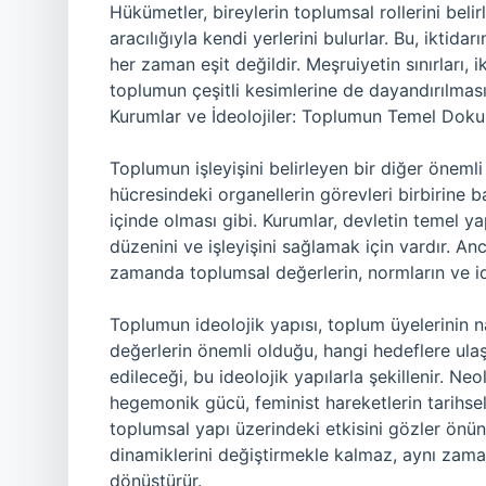
Hükümetler, bireylerin toplumsal rollerini beli
aracılığıyla kendi yerlerini bulurlar. Bu, iktida
her zaman eşit değildir. Meşruiyetin sınırları,
toplumun çeşitli kesimlerine de dayandırılması
Kurumlar ve İdeolojiler: Toplumun Temel Doku
Toplumun işleyişini belirleyen bir diğer önemli
hücresindeki organellerin görevleri birbirine ba
içinde olması gibi. Kurumlar, devletin temel ya
düzenini ve işleyişini sağlamak için vardır. An
zamanda toplumsal değerlerin, normların ve ideo
Toplumun ideolojik yapısı, toplum üyelerinin n
değerlerin önemli olduğu, hangi hedeflere ulaş
edileceği, bu ideolojik yapılarla şekillenir. Ne
hegemonik gücü, feminist hareketlerin tarihse
toplumsal yapı üzerindeki etkisini gözler önün
dinamiklerini değiştirmekle kalmaz, aynı zamand
dönüştürür.