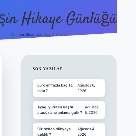
şin Hikaye Günlüğü
Tarihten ilham alan keyifli bilgiler!
https://elexbetgiris.org/
betbox giriş
bete
SIDEBAR
SON YAZILAR
Euro en fazla kaç TL
Ağustos 6,
oldu ?
2026
Ayağı yürüten baştır
Ağustos
atasözü ne anlama gelir ?
5, 2026
Biz neden dünyaya
Ağustos 4,
geldik ?
2026