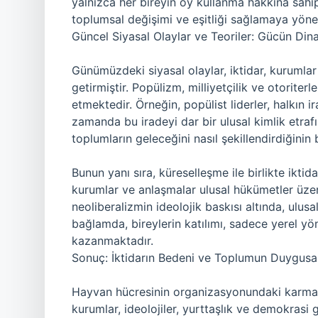
yalnızca her bireyin oy kullanma hakkına sahi
toplumsal değişimi ve eşitliği sağlamaya yöneli
Güncel Siyasal Olaylar ve Teoriler: Gücün Dina
Günümüzdeki siyasal olaylar, iktidar, kurumlar
getirmiştir. Popülizm, milliyetçilik ve otoriter
etmektedir. Örneğin, popülist liderler, halkın 
zamanda bu iradeyi dar bir ulusal kimlik etrafı
toplumların geleceğini nasıl şekillendirdiğinin 
Bunun yanı sıra, küreselleşme ile birlikte ikti
kurumlar ve anlaşmalar ulusal hükümetler üze
neoliberalizmin ideolojik baskısı altında, ulus
bağlamda, bireylerin katılımı, sadece yerel yö
kazanmaktadır.
Sonuç: İktidarın Bedeni ve Toplumun Duygusa
Hayvan hücresinin organizasyonundaki karmaşık
kurumlar, ideolojiler, yurttaşlık ve demokras