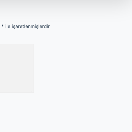
r
*
ile işaretlenmişlerdir