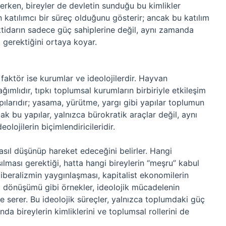
rlerken, bireyler de devletin sunduğu bu kimlikler
rın katılımcı bir süreç olduğunu gösterir; ancak bu katılım
 iktidarın sadece güç sahiplerine değil, aynı zamanda
 gerektiğini ortaya koyar.
 faktör ise kurumlar ve ideolojilerdir. Hayvan
ğımlıdır, tıpkı toplumsal kurumların birbiriyle etkileşim
pılarıdır; yasama, yürütme, yargı gibi yapılar toplumun
cak bu yapılar, yalnızca bürokratik araçlar değil, aynı
lojilerin biçimlendiricileridir.
asıl düşünüp hareket edeceğini belirler. Hangi
ılması gerektiği, hatta hangi bireylerin “meşru” kabul
oliberalizmin yaygınlaşması, kapitalist ekonomilerin
l dönüşümü gibi örnekler, ideolojik mücadelenin
e serer. Bu ideolojik süreçler, yalnızca toplumdaki güç
a bireylerin kimliklerini ve toplumsal rollerini de