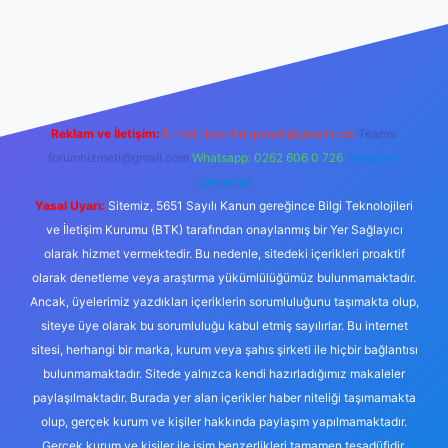
xper yeni giriş
Reklam ve İletişim:
E-mail:
backlinkpaneli@gmail.com
Teams:
forumhizmeti@gmail.com
Whatsapp: 0262 606 0 726
Telegram:
@karabul
Yasal Uyarı:
Sitemiz, 5651 Sayılı Kanun gereğince Bilgi Teknolojileri
ve İletişim Kurumu (BTK) tarafından onaylanmış bir Yer Sağlayıcı
olarak hizmet vermektedir. Bu nedenle, sitedeki içerikleri proaktif
olarak denetleme veya araştırma yükümlülüğümüz bulunmamaktadır.
Ancak, üyelerimiz yazdıkları içeriklerin sorumluluğunu taşımakta olup,
siteye üye olarak bu sorumluluğu kabul etmiş sayılırlar. Bu internet
sitesi, herhangi bir marka, kurum veya şahıs şirketi ile hiçbir bağlantısı
bulunmamaktadır. Sitede yalnızca kendi hazırladığımız makaleler
paylaşılmaktadır. Burada yer alan içerikler haber niteliği taşımamakta
olup, gerçek kurum ve kişiler hakkında paylaşım yapılmamaktadır.
Gerçek kurum ve kişiler ile isim benzerlikleri tamamen tesadüfidir.