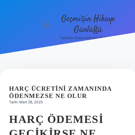
Geçmişin Hikaye
menüyü
Günlüğü
aç
Tarihten ilham alan keyifli bilgiler!
Anasayfa
Gizlilik
Politikası
Yasal Uyarı
HARÇ ÜCRETINI ZAMANINDA
Hakkımızda
ÖDENMEZSE NE OLUR
Tarih: Mart 28, 2025
HARÇ ÖDEMESI
GECIKIRSE NE