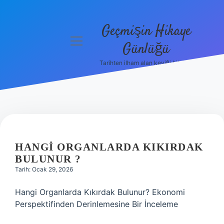
Geçmişin Hikaye
menüyü
Günlüğü
aç
Tarihten ilham alan keyifli bilgiler!
Anasayfa
Gizlilik
Politikası
Yasal Uyarı
HANGI ORGANLARDA KIKIRDAK
Hakkımızda
BULUNUR ?
Tarih: Ocak 29, 2026
Hangi Organlarda Kıkırdak Bulunur? Ekonomi
Perspektifinden Derinlemesine Bir İnceleme