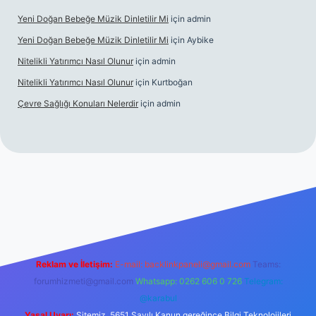
Yeni Doğan Bebeğe Müzik Dinletilir Mi
için
admin
Yeni Doğan Bebeğe Müzik Dinletilir Mi
için
Aybike
Nitelikli Yatırımcı Nasıl Olunur
için
admin
Nitelikli Yatırımcı Nasıl Olunur
için
Kurtboğan
Çevre Sağlığı Konuları Nelerdir
için
admin
xper yeni giriş
Reklam ve İletişim:
E-mail:
backlinkpaneli@gmail.com
Teams:
forumhizmeti@gmail.com
Whatsapp: 0262 606 0 726
Telegram:
@karabul
Yasal Uyarı:
Sitemiz, 5651 Sayılı Kanun gereğince Bilgi Teknolojileri