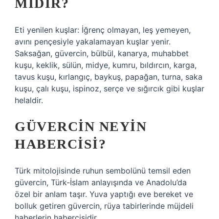
MIDIR?
Eti yenilen kuşlar: İğrenç olmayan, leş yemeyen,
avını pençesiyle yakalamayan kuşlar yenir.
Saksağan, güvercin, bülbül, kanarya, muhabbet
kuşu, keklik, sülün, midye, kumru, bıldırcın, karga,
tavus kuşu, kırlangıç, baykuş, papağan, turna, saka
kuşu, çalı kuşu, ispinoz, serçe ve sığırcık gibi kuşlar
helaldir.
GÜVERCIN NEYIN
HABERCISI?
Türk mitolojisinde ruhun sembolünü temsil eden
güvercin, Türk-İslam anlayışında ve Anadolu’da
özel bir anlam taşır. Yuva yaptığı eve bereket ve
bolluk getiren güvercin, rüya tabirlerinde müjdeli
haberlerin habercisidir.