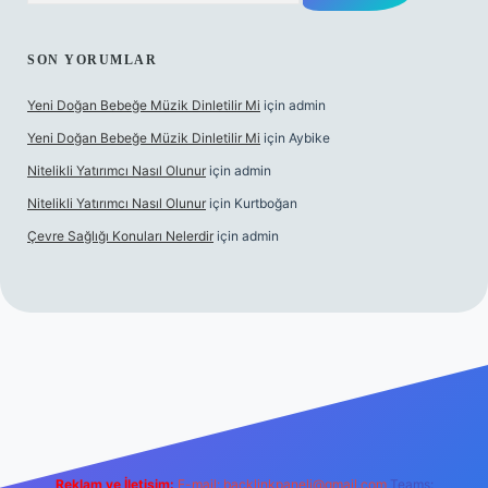
SON YORUMLAR
Yeni Doğan Bebeğe Müzik Dinletilir Mi
için
admin
Yeni Doğan Bebeğe Müzik Dinletilir Mi
için
Aybike
Nitelikli Yatırımcı Nasıl Olunur
için
admin
Nitelikli Yatırımcı Nasıl Olunur
için
Kurtboğan
Çevre Sağlığı Konuları Nelerdir
için
admin
r yeni giriş
Reklam ve İletişim:
E-mail:
backlinkpaneli@gmail.com
Teams: