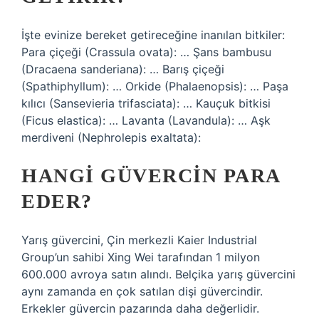
İşte evinize bereket getireceğine inanılan bitkiler:
Para çiçeği (Crassula ovata): … Şans bambusu
(Dracaena sanderiana): … Barış çiçeği
(Spathiphyllum): … Orkide (Phalaenopsis): … Paşa
kılıcı (Sansevieria trifasciata): … Kauçuk bitkisi
(Ficus elastica): … Lavanta (Lavandula): … Aşk
merdiveni (Nephrolepis exaltata):
HANGI GÜVERCIN PARA
EDER?
Yarış güvercini, Çin merkezli Kaier Industrial
Group’un sahibi Xing Wei tarafından 1 milyon
600.000 avroya satın alındı. Belçika yarış güvercini
aynı zamanda en çok satılan dişi güvercindir.
Erkekler güvercin pazarında daha değerlidir.