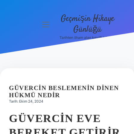
Geçmişin Hikaye
menüyü
Günlüğü
aç
Tarihten ilham alan keyifli bilgiler!
Anasayfa
Gizlilik
Politikası
Yasal Uyarı
GÜVERCIN BESLEMENIN DINEN
Hakkımızda
HÜKMÜ NEDIR
Tarih: Ekim 24, 2024
GÜVERCIN EVE
BEREKET GETIRIR