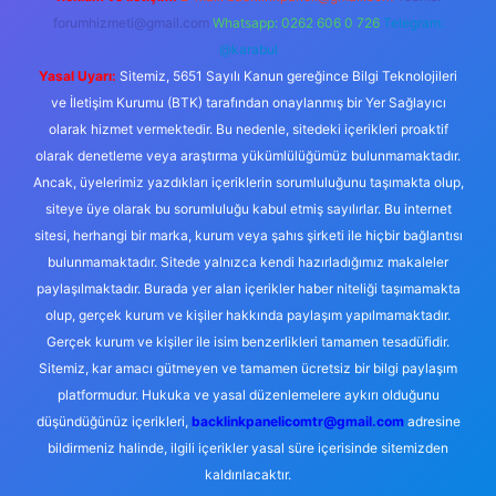
forumhizmeti@gmail.com
Whatsapp: 0262 606 0 726
Telegram:
@karabul
Yasal Uyarı:
Sitemiz, 5651 Sayılı Kanun gereğince Bilgi Teknolojileri
ve İletişim Kurumu (BTK) tarafından onaylanmış bir Yer Sağlayıcı
olarak hizmet vermektedir. Bu nedenle, sitedeki içerikleri proaktif
olarak denetleme veya araştırma yükümlülüğümüz bulunmamaktadır.
Ancak, üyelerimiz yazdıkları içeriklerin sorumluluğunu taşımakta olup,
siteye üye olarak bu sorumluluğu kabul etmiş sayılırlar. Bu internet
sitesi, herhangi bir marka, kurum veya şahıs şirketi ile hiçbir bağlantısı
bulunmamaktadır. Sitede yalnızca kendi hazırladığımız makaleler
paylaşılmaktadır. Burada yer alan içerikler haber niteliği taşımamakta
olup, gerçek kurum ve kişiler hakkında paylaşım yapılmamaktadır.
Gerçek kurum ve kişiler ile isim benzerlikleri tamamen tesadüfidir.
Sitemiz, kar amacı gütmeyen ve tamamen ücretsiz bir bilgi paylaşım
platformudur. Hukuka ve yasal düzenlemelere aykırı olduğunu
düşündüğünüz içerikleri,
backlinkpanelicomtr@gmail.com
adresine
bildirmeniz halinde, ilgili içerikler yasal süre içerisinde sitemizden
kaldırılacaktır.