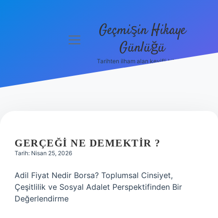
Geçmişin Hikaye
menüyü
Günlüğü
aç
Tarihten ilham alan keyifli bilgiler!
Anasayfa
Gizlilik
Politikası
Yasal Uyarı
GERÇEĞI NE DEMEKTIR ?
Hakkımızda
Tarih: Nisan 25, 2026
Adil Fiyat Nedir Borsa? Toplumsal Cinsiyet,
Çeşitlilik ve Sosyal Adalet Perspektifinden Bir
Değerlendirme