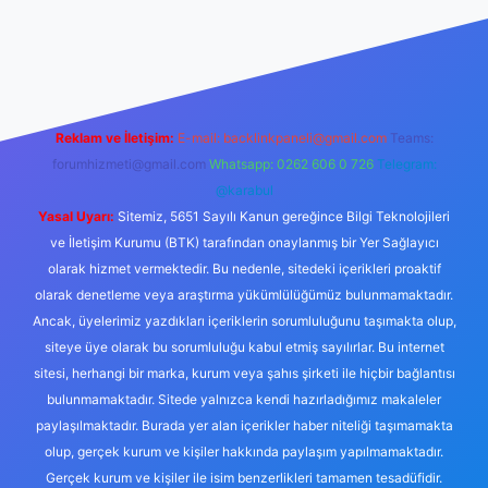
texper yeni giriş
Reklam ve İletişim:
E-mail:
backlinkpaneli@gmail.com
Teams:
forumhizmeti@gmail.com
Whatsapp: 0262 606 0 726
Telegram:
@karabul
Yasal Uyarı:
Sitemiz, 5651 Sayılı Kanun gereğince Bilgi Teknolojileri
ve İletişim Kurumu (BTK) tarafından onaylanmış bir Yer Sağlayıcı
olarak hizmet vermektedir. Bu nedenle, sitedeki içerikleri proaktif
olarak denetleme veya araştırma yükümlülüğümüz bulunmamaktadır.
Ancak, üyelerimiz yazdıkları içeriklerin sorumluluğunu taşımakta olup,
siteye üye olarak bu sorumluluğu kabul etmiş sayılırlar. Bu internet
sitesi, herhangi bir marka, kurum veya şahıs şirketi ile hiçbir bağlantısı
bulunmamaktadır. Sitede yalnızca kendi hazırladığımız makaleler
paylaşılmaktadır. Burada yer alan içerikler haber niteliği taşımamakta
olup, gerçek kurum ve kişiler hakkında paylaşım yapılmamaktadır.
Gerçek kurum ve kişiler ile isim benzerlikleri tamamen tesadüfidir.