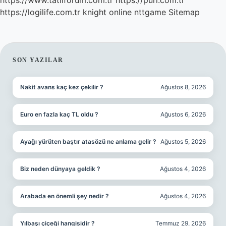
https://www.tatilforum.com.tr
https://puri.com.tr
https://logilife.com.tr
knight online
nttgame
Sitemap
SIDEBAR
SON YAZILAR
Nakit avans kaç kez çekilir ?
Ağustos 8, 2026
Euro en fazla kaç TL oldu ?
Ağustos 6, 2026
Ayağı yürüten baştır atasözü ne anlama gelir ?
Ağustos 5, 2026
Biz neden dünyaya geldik ?
Ağustos 4, 2026
Arabada en önemli şey nedir ?
Ağustos 4, 2026
Yılbaşı çiçeği hangisidir ?
Temmuz 29, 2026