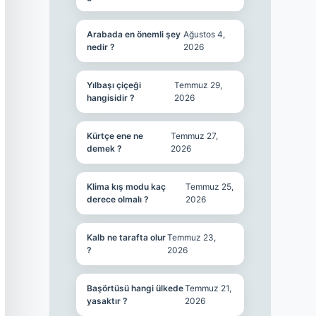
Arabada en önemli şey
Ağustos 4,
nedir ?
2026
Yılbaşı çiçeği
Temmuz 29,
hangisidir ?
2026
Kürtçe ene ne
Temmuz 27,
demek ?
2026
Klima kış modu kaç
Temmuz 25,
derece olmalı ?
2026
Kalb ne tarafta olur
Temmuz 23,
?
2026
Başörtüsü hangi ülkede
Temmuz 21,
yasaktır ?
2026