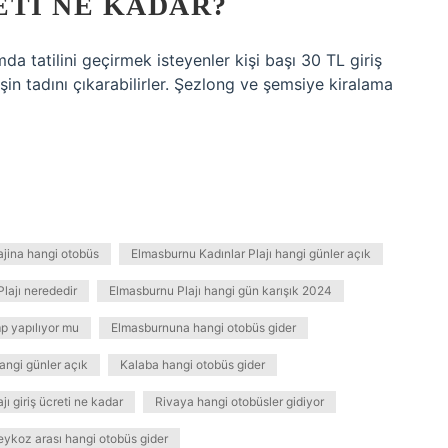
RETI NE KADAR?
mda tatilini geçirmek isteyenler kişi başı 30 TL giriş
n tadını çıkarabilirler. Şezlong ve şemsiye kiralama
ajina hangi otobüs
Elmasburnu Kadınlar Plajı hangi günler açık
lajı nerededir
Elmasburnu Plajı hangi gün karışık 2024
p yapılıyor mu
Elmasburnuna hangi otobüs gider
hangi günler açık
Kalaba hangi otobüs gider
jı giriş ücreti ne kadar
Rivaya hangi otobüsler gidiyor
ykoz arası hangi otobüs gider