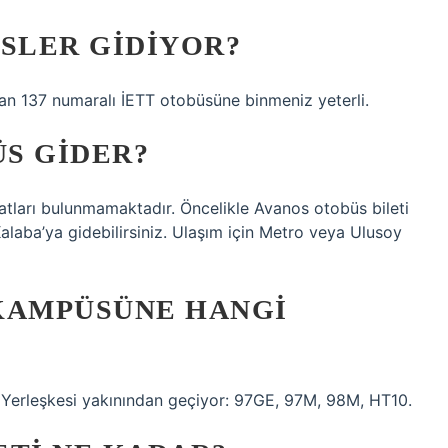
ÜSLER GIDIYOR?
dan 137 numaralı İETT otobüsüne binmeniz yeterli.
S GIDER?
atları bulunmamaktadır. Öncelikle Avanos otobüs bileti
Kalaba’ya gidebilirsiniz. Ulaşım için Metro veya Ulusoy
KAMPÜSÜNE HANGI
lı Yerleşkesi yakınından geçiyor: 97GE, 97M, 98M, HT10.