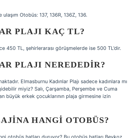
 ulaşım Otobüs: 137, 136R, 136Z, 136.
R PLAJI KAÇ TL?
dece 450 TL, şehirlerarası görüşmelerde ise 500 TL’dir.
R PLAJI NEREDEDIR?
aktadır. Elmasburnu Kadınlar Plajı sadece kadınlara mı
e gidebilir miyiz? Salı, Çarşamba, Perşembe ve Cuma
dan büyük erkek çocuklarının plaja girmesine izin
AJINA HANGI OTOBÜS?
ngi otobüs hatları duruyor? Bu otobüs hatları Beykoz