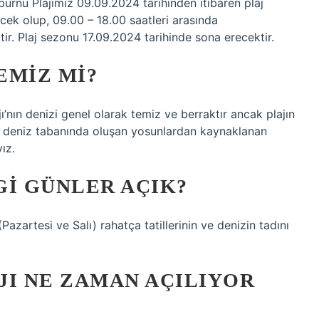
urnu Plajımız 09.09.2024 tarihinden itibaren plaj
k olup, 09.00 – 18.00 saatleri arasında
r. Plaj sezonu 17.09.2024 tarihinde sona erecektir.
EMIZ MI?
’nın denizi genel olarak temiz ve berraktır ancak plajın
yı deniz tabanında oluşan yosunlardan kaynaklanan
ız.
GI GÜNLER AÇIK?
(Pazartesi ve Salı) rahatça tatillerinin ve denizin tadını
JI NE ZAMAN AÇILIYOR