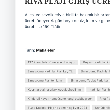
RIVA PLAJI GIRIŞ ÜC
Ailesi ve sevdikleriyle birlikte bakımlı bir orta
ücreti ödeyerek gün boyu deniz, kum ve güneşi
ücreti ise 150 TL’dir.
Tarih:
Makaleler
137 Riva otobüsü nereden kalkıyor
Beykoz Kadinlar Pl
Elmasburnu Kadınlar Plajı kaç TL
Elmasburnu Kadınlar P
Elmasburnu Plajı temiz mi
Elmasburnu Tabiat Parkı kam
Kadınlar plajina erkek çocuk girebilir mi
Kadınlar Plajı 
Kırklareli Kayalı kampüsüne hangi otobüs gider
Riva Pla
Tuzla Kadınlar Plajı ne zaman açılıyor 2024
Üsküdar Be