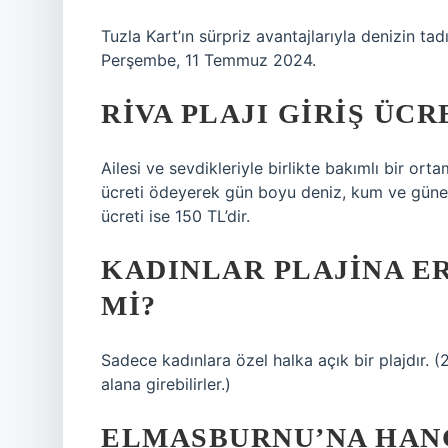
Tuzla Kart’ın sürpriz avantajlarıyla denizin ta
Perşembe, 11 Temmuz 2024.
RIVA PLAJI GIRIŞ ÜC
Ailesi ve sevdikleriyle birlikte bakımlı bir orta
ücreti ödeyerek gün boyu deniz, kum ve güneşi
ücreti ise 150 TL’dir.
KADINLAR PLAJINA E
MI?
Sadece kadınlara özel halka açık bir plajdır. 
alana girebilirler.)
ELMASBURNU’NA HANG