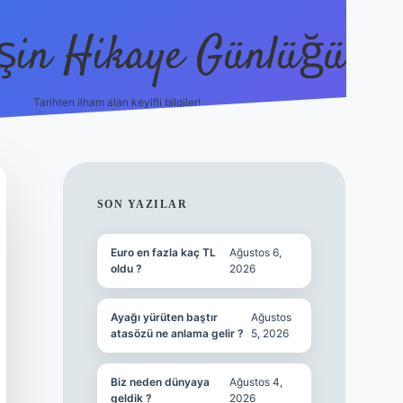
şin Hikaye Günlüğü
Tarihten ilham alan keyifli bilgiler!
https://elexbetgiris.org/
betbox giriş
bete
SIDEBAR
SON YAZILAR
Euro en fazla kaç TL
Ağustos 6,
oldu ?
2026
Ayağı yürüten baştır
Ağustos
atasözü ne anlama gelir ?
5, 2026
Biz neden dünyaya
Ağustos 4,
geldik ?
2026