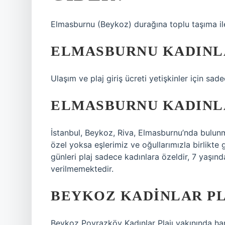
Elmasburnu (Beykoz) durağına toplu taşıma ile
ELMASBURNU KADINLA
Ulaşım ve plaj giriş ücreti yetişkinler için sa
ELMASBURNU KADINLA
İstanbul, Beykoz, Riva, Elmasburnu’nda bulunm
özel yoksa eşlerimiz ve oğullarımızla birlikt
günleri plaj sadece kadınlara özeldir, 7 yaşın
verilmemektedir.
BEYKOZ KADINLAR PL
Beykoz Poyrazköy Kadınlar Plajı yakınında ha