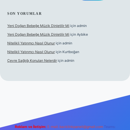
SON YORUMLAR
Yeni Doğan Bebeğe Müzik Dinletilir Mi
için
admin
Yeni Doğan Bebeğe Müzik Dinletilir Mi
için
Aybike
Nitelikli Yatırımcı Nasıl Olunur
için
admin
Nitelikli Yatırımcı Nasıl Olunur
için
Kurtboğan
Çevre Sağlığı Konuları Nelerdir
için
admin
ş
betexper yeni giriş
Reklam ve İletişim:
E-mail:
backlinkpaneli@gmail.com
Teams: