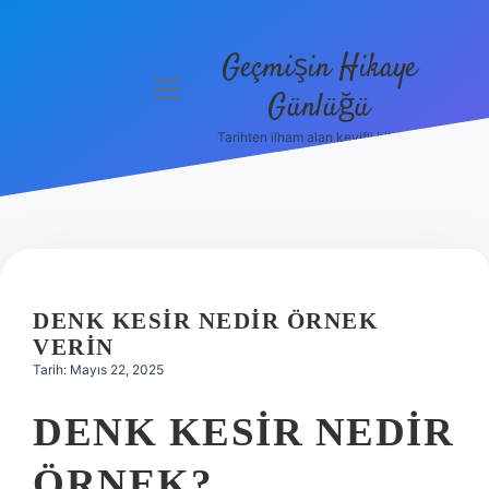
Geçmişin Hikaye
menüyü
Günlüğü
aç
Tarihten ilham alan keyifli bilgiler!
Anasayfa
Gizlilik
Politikası
Yasal Uyarı
DENK KESIR NEDIR ÖRNEK
Hakkımızda
VERIN
Tarih: Mayıs 22, 2025
DENK KESIR NEDIR
ÖRNEK?