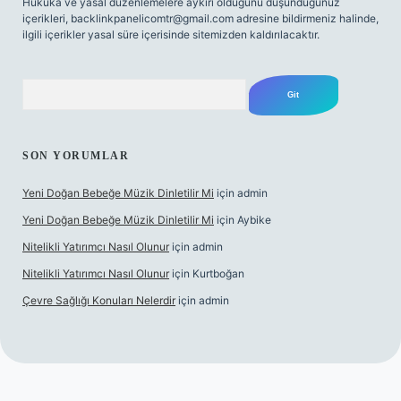
Hukuka ve yasal düzenlemelere aykırı olduğunu düşündüğünüz
içerikleri,
backlinkpanelicomtr@gmail.com
adresine bildirmeniz halinde,
ilgili içerikler yasal süre içerisinde sitemizden kaldırılacaktır.
Arama
SON YORUMLAR
Yeni Doğan Bebeğe Müzik Dinletilir Mi
için
admin
Yeni Doğan Bebeğe Müzik Dinletilir Mi
için
Aybike
Nitelikli Yatırımcı Nasıl Olunur
için
admin
Nitelikli Yatırımcı Nasıl Olunur
için
Kurtboğan
Çevre Sağlığı Konuları Nelerdir
için
admin