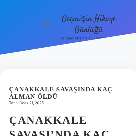
Geçmişin Hikaye
menüyü
Günlüğü
aç
Tarihten ilham alan keyifli bilgiler!
Anasayfa
Gizlilik
Politikası
Yasal Uyarı
ÇANAKKALE SAVAŞINDA KAÇ
Hakkımızda
ALMAN ÖLDÜ
Tarih: Ocak 21, 2025
ÇANAKKALE
SAVAŞI’NDA KAÇ