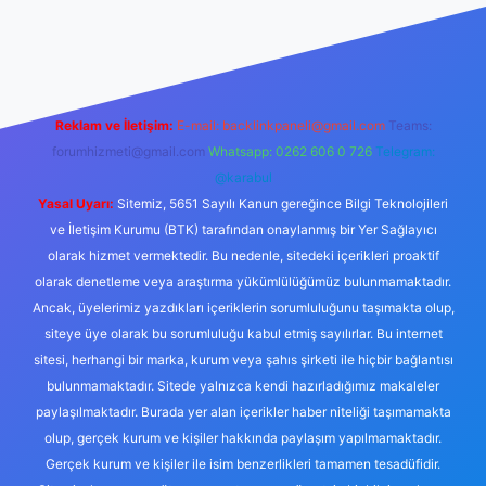
per yeni giriş
Reklam ve İletişim:
E-mail:
backlinkpaneli@gmail.com
Teams:
forumhizmeti@gmail.com
Whatsapp: 0262 606 0 726
Telegram:
@karabul
Yasal Uyarı:
Sitemiz, 5651 Sayılı Kanun gereğince Bilgi Teknolojileri
ve İletişim Kurumu (BTK) tarafından onaylanmış bir Yer Sağlayıcı
olarak hizmet vermektedir. Bu nedenle, sitedeki içerikleri proaktif
olarak denetleme veya araştırma yükümlülüğümüz bulunmamaktadır.
Ancak, üyelerimiz yazdıkları içeriklerin sorumluluğunu taşımakta olup,
siteye üye olarak bu sorumluluğu kabul etmiş sayılırlar. Bu internet
sitesi, herhangi bir marka, kurum veya şahıs şirketi ile hiçbir bağlantısı
bulunmamaktadır. Sitede yalnızca kendi hazırladığımız makaleler
paylaşılmaktadır. Burada yer alan içerikler haber niteliği taşımamakta
olup, gerçek kurum ve kişiler hakkında paylaşım yapılmamaktadır.
Gerçek kurum ve kişiler ile isim benzerlikleri tamamen tesadüfidir.