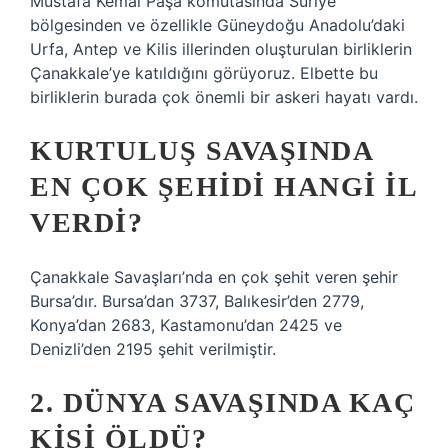
Mustafa Kemal Paşa komutasında Suriye
bölgesinden ve özellikle Güneydoğu Anadolu’daki
Urfa, Antep ve Kilis illerinden oluşturulan birliklerin
Çanakkale’ye katıldığını görüyoruz. Elbette bu
birliklerin burada çok önemli bir askeri hayatı vardı.
KURTULUŞ SAVAŞINDA
EN ÇOK ŞEHIDI HANGI IL
VERDI?
Çanakkale Savaşları’nda en çok şehit veren şehir
Bursa’dır. Bursa’dan 3737, Balıkesir’den 2779,
Konya’dan 2683, Kastamonu’dan 2425 ve
Denizli’den 2195 şehit verilmiştir.
2. DÜNYA SAVAŞINDA KAÇ
KIŞI ÖLDÜ?