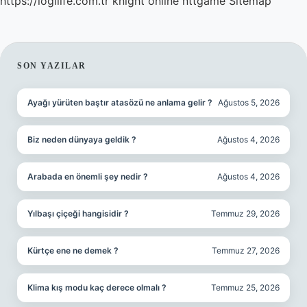
https://logilife.com.tr
knight online
nttgame
Sitemap
SIDEBAR
SON YAZILAR
Ayağı yürüten baştır atasözü ne anlama gelir ?
Ağustos 5, 2026
Biz neden dünyaya geldik ?
Ağustos 4, 2026
Arabada en önemli şey nedir ?
Ağustos 4, 2026
Yılbaşı çiçeği hangisidir ?
Temmuz 29, 2026
Kürtçe ene ne demek ?
Temmuz 27, 2026
Klima kış modu kaç derece olmalı ?
Temmuz 25, 2026