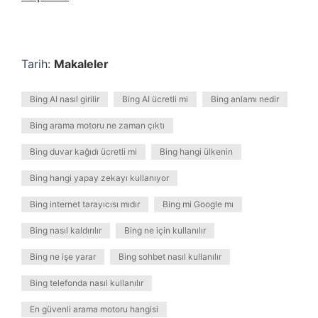
Tarih:
Makaleler
Bing AI nasıl girilir
Bing AI ücretli mi
Bing anlamı nedir
Bing arama motoru ne zaman çıktı
Bing duvar kağıdı ücretli mi
Bing hangi ülkenin
Bing hangi yapay zekayı kullanıyor
Bing internet tarayıcısı mıdır
Bing mi Google mı
Bing nasıl kaldırılır
Bing ne için kullanılır
Bing ne işe yarar
Bing sohbet nasıl kullanılır
Bing telefonda nasıl kullanılır
En güvenli arama motoru hangisi