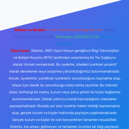
xper yeni giriş
Reklam ve İletişim:
E-mail:
backlinkpaneli@gmail.com
Teams:
forumhizmeti@gmail.com
Whatsapp: 0262 606 0 726
Telegram:
@karabul
Yasal Uyarı:
Sitemiz, 5651 Sayılı Kanun gereğince Bilgi Teknolojileri
ve İletişim Kurumu (BTK) tarafından onaylanmış bir Yer Sağlayıcı
olarak hizmet vermektedir. Bu nedenle, sitedeki içerikleri proaktif
olarak denetleme veya araştırma yükümlülüğümüz bulunmamaktadır.
Ancak, üyelerimiz yazdıkları içeriklerin sorumluluğunu taşımakta olup,
siteye üye olarak bu sorumluluğu kabul etmiş sayılırlar. Bu internet
sitesi, herhangi bir marka, kurum veya şahıs şirketi ile hiçbir bağlantısı
bulunmamaktadır. Sitede yalnızca kendi hazırladığımız makaleler
paylaşılmaktadır. Burada yer alan içerikler haber niteliği taşımamakta
olup, gerçek kurum ve kişiler hakkında paylaşım yapılmamaktadır.
Gerçek kurum ve kişiler ile isim benzerlikleri tamamen tesadüfidir.
Sitemiz, kar amacı gütmeyen ve tamamen ücretsiz bir bilgi paylaşım