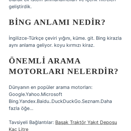
geliştirdik.
BING ANLAMI NEDIR?
İngilizce-Türkçe çeviri yığını, küme. git. Bing kirazla
aynı anlama geliyor. koyu kırmızı kiraz.
ÖNEMLI ARAMA
MOTORLARI NELERDIR?
Dünyanın en popüler arama motorları:
Google.Yahoo.Microsoft
Bing.Yandex.Baidu..DuckDuckGo.Seznam.Daha
fazla öğe…
Tavsiyeli Bağlantılar:
Başak Traktör Yakıt Deposu
Kaç Litre