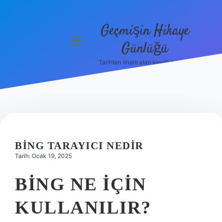
Geçmişin Hikaye
menüyü
Günlüğü
aç
Tarihten ilham alan keyifli bilgiler!
Anasayfa
Gizlilik
Politikası
Yasal Uyarı
BING TARAYICI NEDIR
Hakkımızda
Tarih: Ocak 19, 2025
BING NE IÇIN
KULLANILIR?